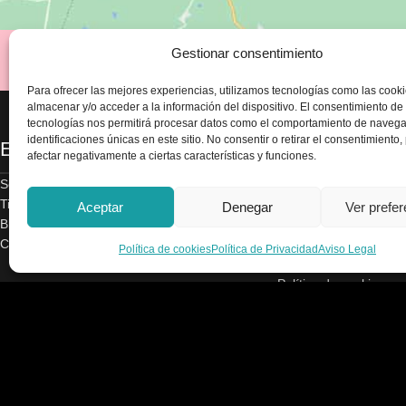
Gestionar consentimiento
Para ofrecer las mejores experiencias, utilizamos tecnologías como las cook
almacenar y/o acceder a la información del dispositivo. El consentimiento de
tecnologías nos permitirá procesar datos como el comportamiento de navega
identificaciones únicas en este sitio. No consentir o retirar el consentimiento
Enlaces
Legal
afectar negativamente a ciertas características y funciones.
Sobre nosotros
Aviso legal
Tienda
Política de privacidad
Aceptar
Denegar
Ver prefe
Blog
Términos y condicion
Contacte con nosotros
Envío y devoluciones
Política de cookies
Política de Privacidad
Aviso Legal
Accesibilidad
Política de cookies