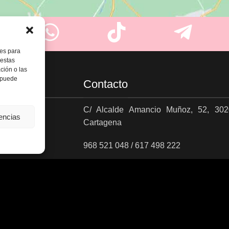
ies para
 estas
ción o las
, puede
Contacto
C/ Alcalde Amancio Muñoz, 52, 302
rencias
Cartagena
es
968 521 048 / 617 498 222
gelado.comercial@gmail.com