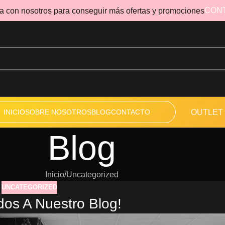
CON
a con nosotros para conseguir más ofertas y promociones
INICIO
SOBRE NOSOTROS
BLOG
CONTACTO
OUTLET
Blog
Inicio
Uncategorized
UNCATEGORIZED
dos A Nuestro Blog!