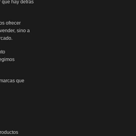
r que hay detrás
os ofrecer
vender, sino a
rcado.
nto
legimos
 marcas que
roductos