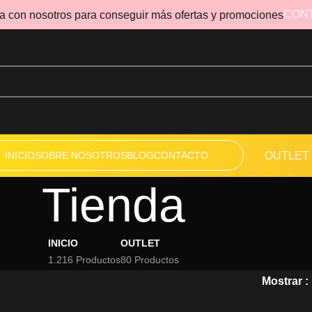
CON
a con nosotros para conseguir más ofertas y promociones
INICIO
SOBRE NOSOTROS
BLOG
CONTACTO
OUTLET
Tienda
INICIO
OUTLET
1.216 Productos
80 Productos
Mostrar