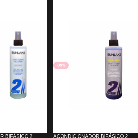
WAHL
7,47
€
O
AÑADIR AL CARRITO
-39%
 BIFÁSICO 2
ACONDICIONADOR BIFÁSICO 2