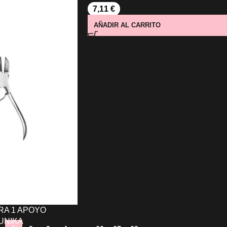
7,11
€
AÑADIR AL CARRITO
O
RA 1 APOYO
UNIKA