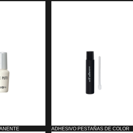
 DEFINE EL RIZO
PHASES SUNLAKE MATIZADOR DE
RUBIOS
6,29
€
6,29
€
O
AÑADIR AL CARRITO
MANENTE
ADHESIVO PESTAÑAS DE COLOR