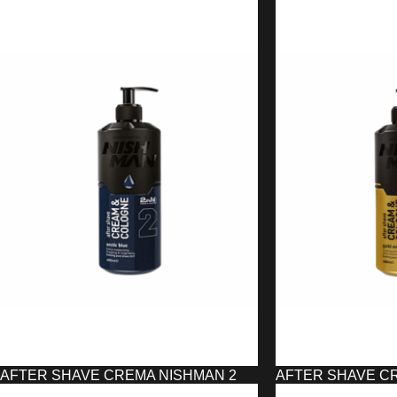
PESTAÑAS TUBO WIMPERNWELLE
PESTAÑAS Y MOL
9,08
€
52,48
€
LEER MÁS
AÑADIR AL CARRIT
AFTER SHAVE CREMA NISHMAN 2
AFTER SHAVE C
ARTIC BLUE (400 ML)
GOLD ONE (400 M