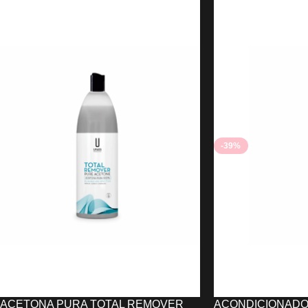
SCHWARZKOPF
RAGNAR
9,70
€
5,23
€
9,71
€
AÑADIR AL CARRITO
AÑADIR AL CARRIT
-39%
ACETONA PURA TOTAL REMOVER
ACONDICIONADOR