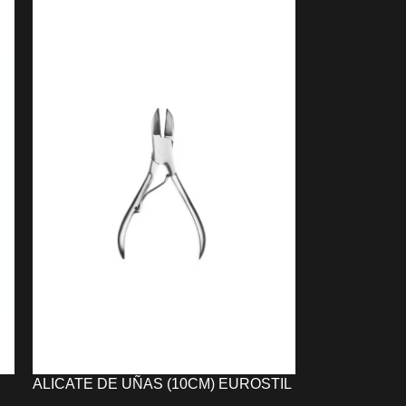
CITY SENIOR (400 ML)
9,38
€
AÑADIR AL CARRITO
ALICATE DE UÑAS (10CM) EUROSTIL