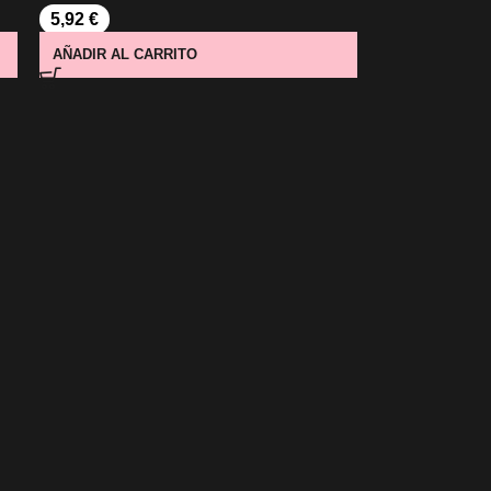
5,92
€
AÑADIR AL CARRITO