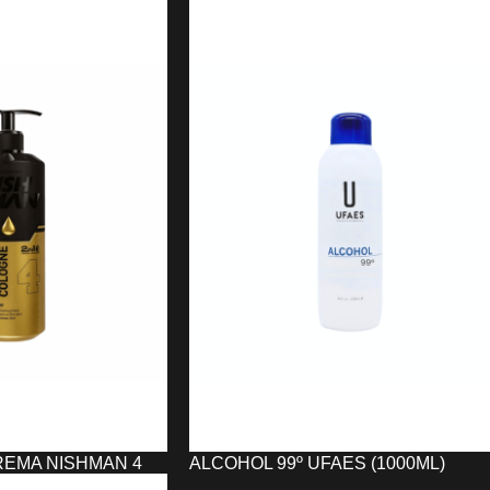
DES «EYE PUTTI»
NEGRO SIBEL (5 ML)
9,53
€
O
AÑADIR AL CARRITO
REMA NISHMAN 4
ALCOHOL 99º UFAES (1000ML)
L)