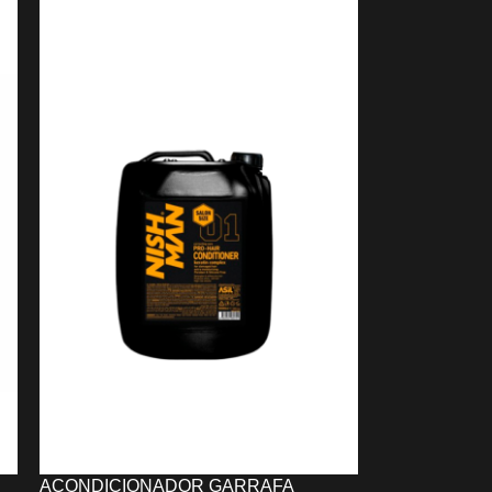
SUNLAKE
0,91
€
AÑADIR AL CARRITO
ACONDICIONADOR GARRAFA