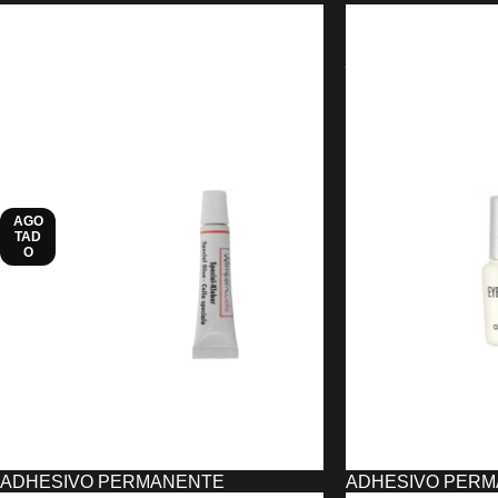
UFAES (1000ML)
PHASES SUNLAKE
11,38
€
6,29
€
6,29
€
AÑADIR AL CARRITO
AÑADIR AL CARRIT
AGO
TAD
O
ADHESIVO PERMANENTE
ADHESIVO PER