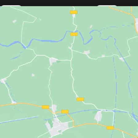
15,67
€
12,71
€
AÑADIR AL CARRITO
AÑADIR AL CARRIT