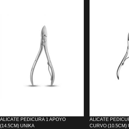
9,38
€
9,38
€
AÑADIR AL CARRITO
AÑADIR AL CARRIT
ALICATE PEDICURA 1 APOYO
ALICATE PEDICU
(14.5CM) UNIKA
CURVO (10.5CM) 