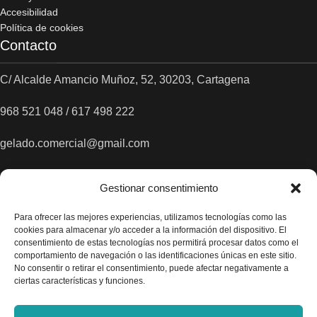
Accesibilidad
Política de cookies
Contacto
C/ Alcalde Amancio Muñoz, 52, 30203, Cartagena
968 521 048 / 617 498 222
gelado.comercial@gmail.com
Gestionar consentimiento
Para ofrecer las mejores experiencias, utilizamos tecnologías como las
cookies para almacenar y/o acceder a la información del dispositivo. El
consentimiento de estas tecnologías nos permitirá procesar datos como el
comportamiento de navegación o las identificaciones únicas en este sitio.
No consentir o retirar el consentimiento, puede afectar negativamente a
ciertas características y funciones.