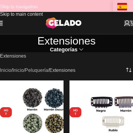
Skip to navigation
Skip to main content
Extensiones
Categorías
Extensiones
Inicio
Inicio
Peluquería
Extensiones
HO
HO
T
T