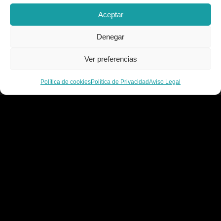
Envío y devoluciones
Accesibilidad
Aceptar
Política de cookies
Contacto
Denegar
C/ Alcalde Amancio Muñoz, 52, 30203, Cartagena
Ver preferencias
968 521 048 / 617 498 222
Política de cookies
Política de Privacidad
Aviso Legal
gelado.comercial@gmail.com