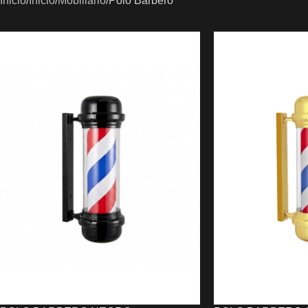
Inicio
Inicio
Mobiliario
Polo Barbero
Parafineros y Fundidores
Andis
PLANCHAS Y TENACILLAS
Tornos
BASES DE CARGA
Difusores
SECADORES
Vaporizadores
JRL
Secadores de Casco
LIM HAIR – Devourer
Panasonic
Ragnar
Sinelco
Steinhart
Wahl