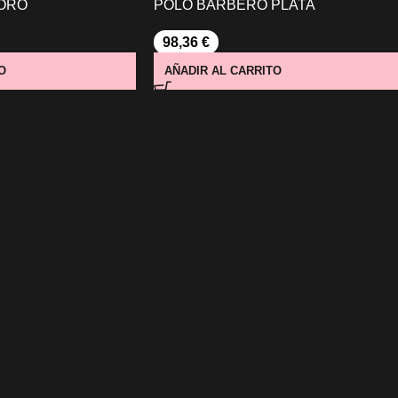
ORO
POLO BARBERO PLATA
98,36
€
O
AÑADIR AL CARRITO