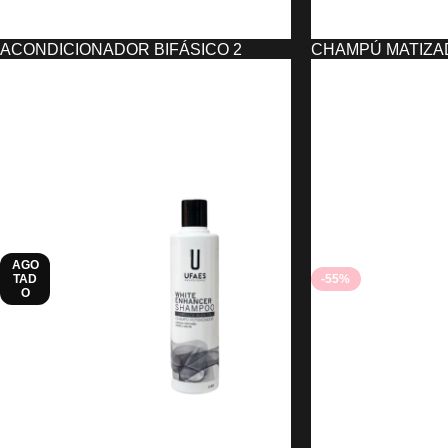
ACONDICIONADOR BIFÁSICO 2
CHAMPÚ MATIZA
PHASES SUNLAKE MATIZADOR DE
KUKIT (1000 ML)
RUBIOS
21,95
€
6,29
€
6,29
€
AÑADIR AL CARRIT
AÑADIR AL CARRITO
AGO
TAD
-55%
O