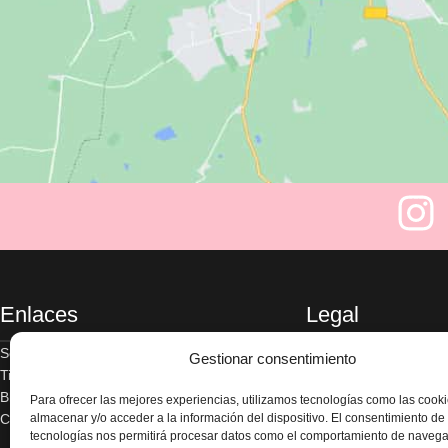
Enlaces
Legal
Sobre nosotros
Aviso legal
Gestionar consentimiento
Tienda
Política de privacidad
Blog
Términos y condicion
Para ofrecer las mejores experiencias, utilizamos tecnologías como las cook
Contacte con nosotros
Envío y devoluciones
almacenar y/o acceder a la información del dispositivo. El consentimiento de
tecnologías nos permitirá procesar datos como el comportamiento de navega
Accesibilidad