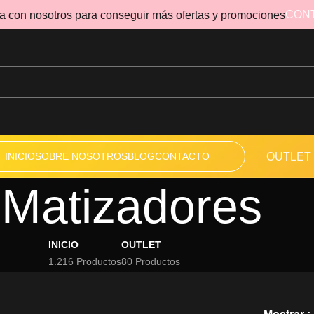
CON
a con nosotros para conseguir más ofertas y promociones
INICIO
SOBRE NOSOTROS
BLOG
CONTACTO
OUTLET
Matizadores
INICIO
OUTLET
1.216 Productos
80 Productos