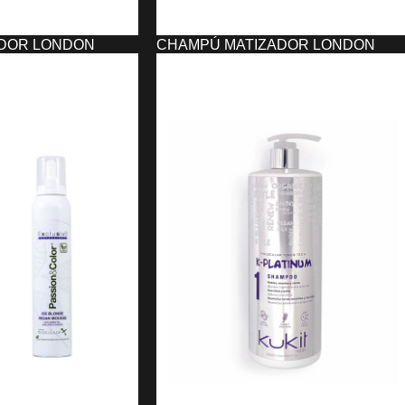
DOR LONDON
CHAMPÚ MATIZADOR LONDON
KUKIT (300 ML)
14,95
€
O
AÑADIR AL CARRITO