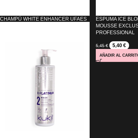
CHAMPÚ WHITE ENHANCER UFAES
ESPUMA ICE BL
(300 ML)
MOUSSE EXCLUS
PROFESSIONAL
8,83
€
5,40
€
5,45
€
LEER MÁS
AÑADIR AL CARRIT