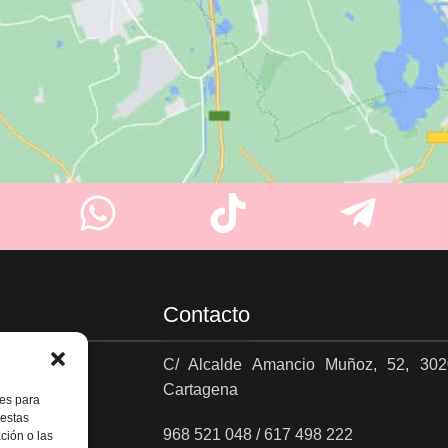
Contacto
C/ Alcalde Amancio Muñoz, 52, 302
Cartagena
es
ies para
 estas
968 521 048 / 617 498 222
ción o las