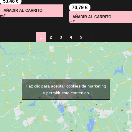
53,48
€
70,79
€
AÑADIR AL CARRITO
AÑADIR AL CARRITO
1
2
3
4
5
→
Haz clic para aceptar cookies de marketing
y permitir este contenido