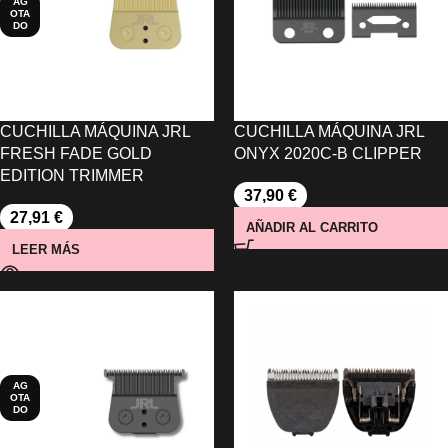
AG
OTA
DO
CUCHILLA MÁQUINA JRL
CUCHILLA MÁQUINA JRL
FRESH FADE GOLD
ONYX 2020C-B CLIPPER
EDITION TRIMMER
37,90
€
27,91
€
AÑADIR AL CARRITO
LEER MÁS
AG
OTA
DO