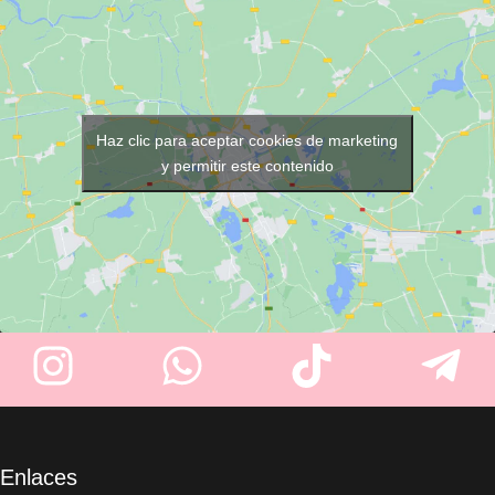
listas para cada servicio. Con
navaja sin dañar el filo. Diseño
16 litros de capacidad
,
vintage recuperado de
espacio para
hasta 8 toallas
y
barberías tradicionales. Ligero,
una resistente estructura de
resistente, y con medidas
acero inoxidable
, es perfecto
prácticas: 120 mm de base, 80
para peluquerías, barberías,
mm de goma, 50 mm de alto.
Haz clic para aceptar cookies de marketing
spas y centros de estética.
y permitir este contenido
Enlaces