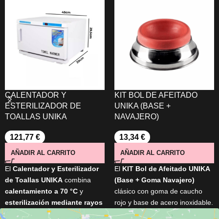
CALENTADOR Y
KIT BOL DE AFEITADO
ESTERILIZADOR DE
UNIKA (BASE +
TOALLAS UNIKA
NAVAJERO)
121,77
€
13,34
€
AÑADIR AL CARRITO
AÑADIR AL CARRITO
El
Calentador y Esterilizador
El
KIT Bol de Afeitado UNIKA
de Toallas UNIKA
combina
(Base + Goma Navajero)
calentamiento a 70 °C
y
clásico con goma de caucho
esterilización mediante rayos
rojo y base de acero inoxidable.
UV
para mantener las toallas
Ideal para eliminar restos de la