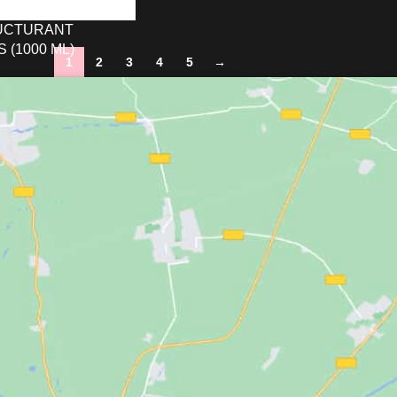
UCTURANT
 (1000 ML)
1
2
3
4
5
→
O