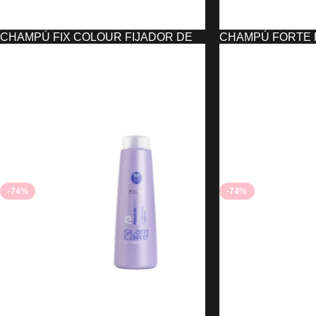
CHAMPÚ FIX COLOUR FIJADOR DE
CHAMPÚ FORTE H
COLOR UFAES (300 ML)
EVITA ANTI CAÍDA
18,00
€
10,51
€
AÑADIR AL CARRITO
AÑADIR AL CARRIT
-74%
-74%