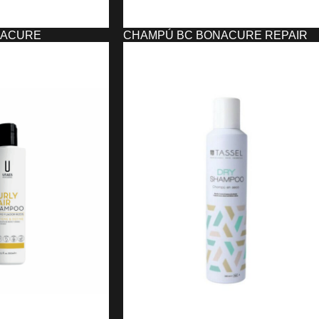
NACURE
CHAMPÚ BC BONACURE REPAIR
NTE EXCELLIUM
RESCUE SCHWARZKOPF
6,00
€
6,00
€
AÑADIR AL CARRITO
O