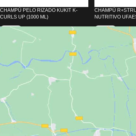
CHAMPÚ PELO RIZADO KUKIT K-
CHAMPÚ R+STR
CURLS UP (1000 ML)
NUTRITIVO UFAES
48,04
€
11,93
€
AÑADIR AL CARRITO
AÑADIR AL CARRIT