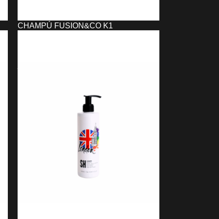
CHAMPÚ FUSION&CO K1
EXCLUSIVE PROFESSIONAL
(1500ML)
4,00
€
9,08
€
AÑADIR AL CARRITO