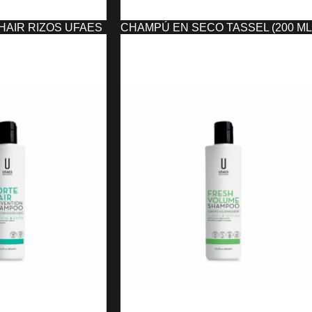
AIR RIZOS UFAES
CHAMPÚ EN SECO TASSEL (200 ML
8,42
€
AÑADIR AL CARRITO
O