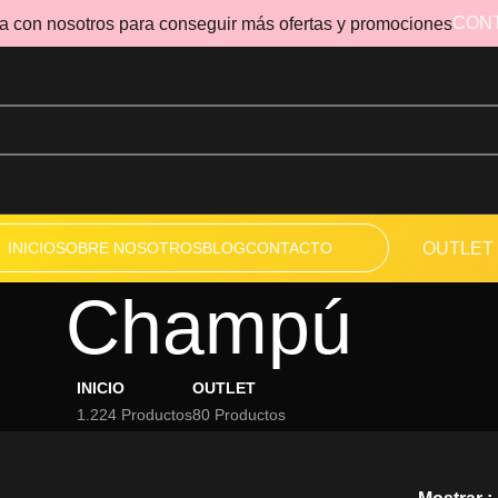
CON
a con nosotros para conseguir más ofertas y promociones
INICIO
SOBRE NOSOTROS
BLOG
CONTACTO
OUTLET
Champú
INICIO
OUTLET
1.224 Productos
80 Productos