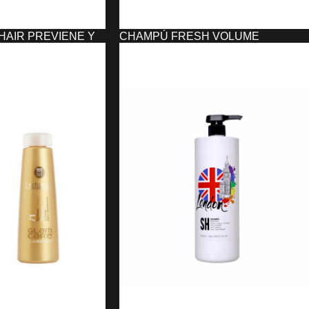
AIR PREVIENE Y
CHAMPÚ FRESH VOLUME
 UFAES (300 ML)
VOLUMINIZADOR UFAES (300 ML)
10,51
€
O
AÑADIR AL CARRITO