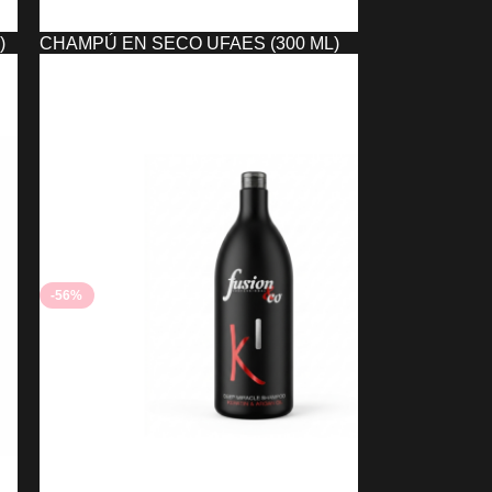
)
CHAMPÚ EN SECO UFAES (300 ML)
6,22
€
AÑADIR AL CARRITO
-56%