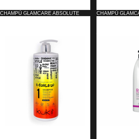
CHAMPÚ GLAMCARE ABSOLUTE
CHAMPÚ GLAMC
EXCLUSIVE PROFESSIONAL
EXCLUSIVE PRO
4,10
€
4,10
€
4,24
€
4,24
€
AÑADIR AL CARRITO
AÑADIR AL CARRIT