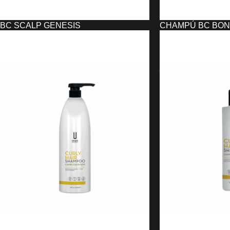
BC SCALP GENESIS
CHAMPÚ BC BO
CHAMPÚ/SERUM ACTIVADOR DE
REESTRUCTURA
RAÍCES SCHWARZKOPF
SCHWARZKOPF
11,10
€
6,76
€
12,10
€
6,76
€
AÑADIR AL CARRITO
AÑADIR AL CARRIT