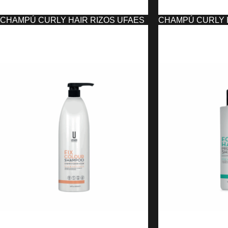
CHAMPÚ CURLY HAIR RIZOS UFAES
CHAMPÚ CURLY H
(1000 ML)
(300 ML)
18,00
€
10,51
€
AÑADIR AL CARRITO
AÑADIR AL CARRIT