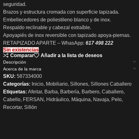
seguridad.
Brazos y estructura cromada con superficie tapizada.
Embellecedores de poliestileno blanco y de inox.
Respaldo reclinable y cabezal extraíble.
Apoyapiés de inox reversible con tapizado apoya-piernas.
RETAPIZADO APARTE – WhasApp:
617 498 222
Sin existencias
Comparar
Añadir a la lista de deseos
Descripción
Acerca de la marca
SKU:
587334000
Categorías:
Inicio
,
Mobiliario
,
Sillones
,
Sillones Caballero
Etiquetas:
Afeitar
,
Barba
,
Barbería
,
Barbero
,
Caballero
,
Cabello
,
FERSAN
,
Hidráulico
,
Máquina
,
Navaja
,
Pelo
,
Recortar
,
Sillón