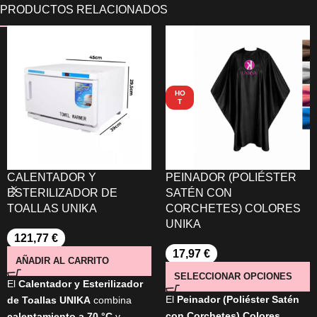
HO
T
CALENTADOR Y
PEINADOR (POLIÉSTER
ESTERILIZADOR DE
SATÉN CON
TOALLAS UNIKA
CORCHETES) COLORES
UNIKA
121,77
€
17,97
€
AÑADIR AL CARRITO
SELECCIONAR OPCIONES
El
Calentador y Esterilizador
El
Peinador (Poliéster Satén
de Toallas UNIKA
combina
con Corchetes) Colores
calentamiento a 70 °C
y