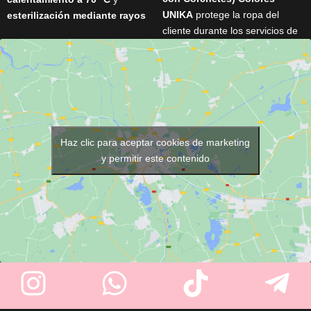
UNIKA
protege la ropa del
esterilización mediante rayos
cliente durante los servicios de
UV
para mantener las toallas
peluquería y barbería. Cuenta
listas para cada servicio. Con
con
cierre de corchetes
,
16 litros de capacidad
,
cuello de 48 cm
, medidas de
espacio para
hasta 8 toallas
y
145 × 118 cm
y está disponible
una resistente estructura de
en varios colores
(Negro,
acero inoxidable
, es perfecto
Marrón, Gris Plata, Azul y
para peluquerías, barberías,
Fucsia)
. Su tejido ligero y
Haz clic para aceptar cookies de marketing
spas y centros de estética.
resistente garantiza comodidad
y permitir este contenido
y un uso profesional diario.