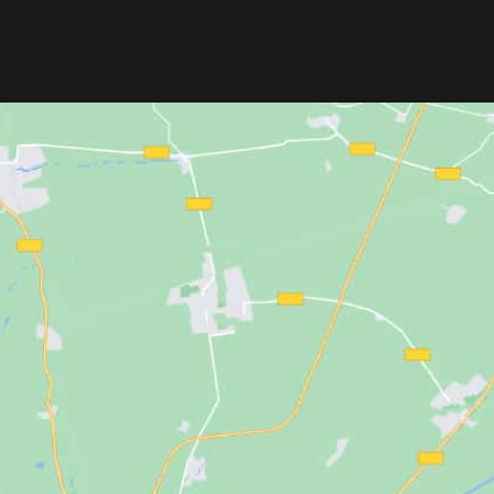
TO
AÑADIR AL CARRITO
ado ACERO
La
Bandolera Portaherramientas
IKA
está fabricado en
Grande UNIKA
fabricada en cuero
e alta calidad, con
resistente, con múltiples
 y tamaño ideal para
compartimentos y gran capacidad.
a rica y cremosa.
Permite transportar herramientas de
e y práctico, es
peluquería y barbería con organización
rar tu experiencia de
comodidad y estilo profesional.