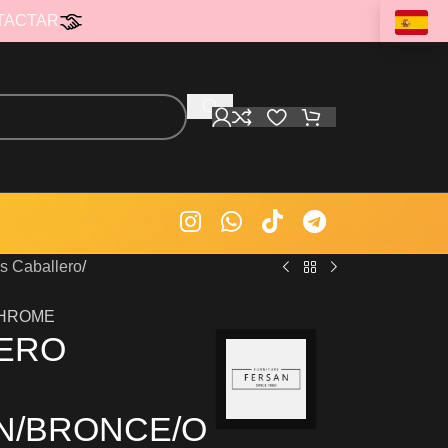
TACTAR
es Caballero
CHROME
LERO
N/BRONCE/O