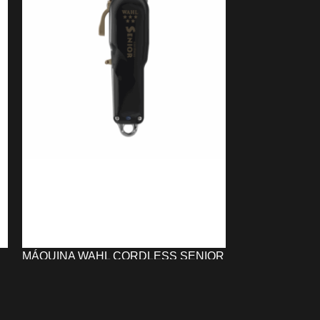
MÁQUINA WAHL CORDLESS SENIOR
MÁQUINA WAH
5 STARS
CORDLESS
191,41
€
130,00
€