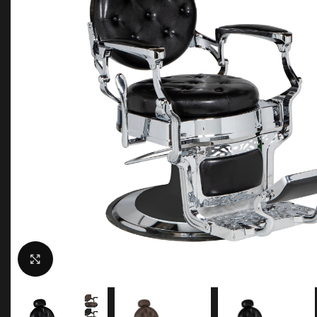
Parafineros y Fundidores
Andis
PLANCHAS Y TENACILLAS
Tornos
BASES DE CARGA
Difusores
SECADORES
Vaporizadores
JRL
Secadores de Casco
LIM HAIR – Devourer
Panasonic
Ragnar
Sinelco
Steinhart
Wahl
Clic para ampliar