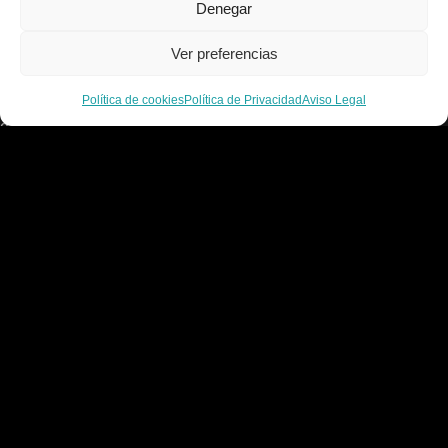
Denegar
Política de cookies
Contacto
Ver preferencias
C/ Alcalde Amancio Muñoz, 52, 30203, Cartagena
Política de cookies
Política de Privacidad
Aviso Legal
968 521 048 / 617 498 222
gelado.comercial@gmail.com