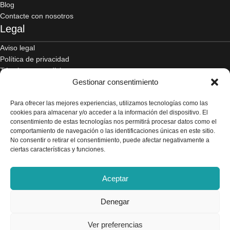
Blog
Contacte con nosotros
Legal
Aviso legal
Política de privacidad
Términos y condiciones
Gestionar consentimiento
Envío y devoluciones
Accesibilidad
Para ofrecer las mejores experiencias, utilizamos tecnologías como las
Política de cookies
cookies para almacenar y/o acceder a la información del dispositivo. El
Contacto
consentimiento de estas tecnologías nos permitirá procesar datos como el
comportamiento de navegación o las identificaciones únicas en este sitio.
No consentir o retirar el consentimiento, puede afectar negativamente a
C/ Alcalde Amancio Muñoz, 52, 30203, Cartagena
ciertas características y funciones.
968 521 048 / 617 498 222
Aceptar
gelado.comercial@gmail.com
Denegar
Ver preferencias