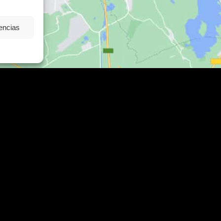
rencias
Contacto
C/ Alcalde Amancio Muñoz, 52, 302
Cartagena
es
968 521 048 / 617 498 222