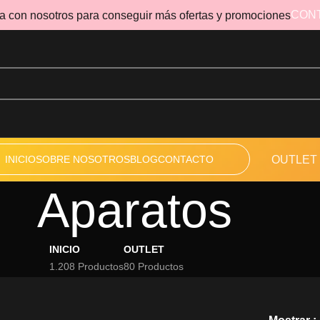
CON
a con nosotros para conseguir más ofertas y promociones
INICIO
SOBRE NOSOTROS
BLOG
CONTACTO
OUTLET
Aparatos
INICIO
OUTLET
1.208 Productos
80 Productos