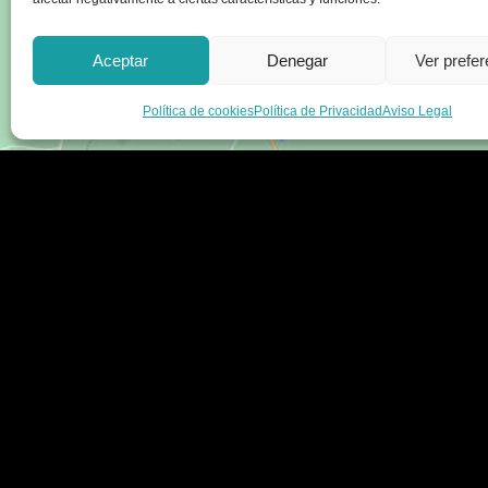
Aceptar
Denegar
Ver prefe
Política de cookies
Política de Privacidad
Aviso Legal
Enlaces
Legal
Sobre nosotros
Aviso legal
Tienda
Política de privacidad
Blog
Términos y condicion
Contacte con nosotros
Envío y devoluciones
Accesibilidad