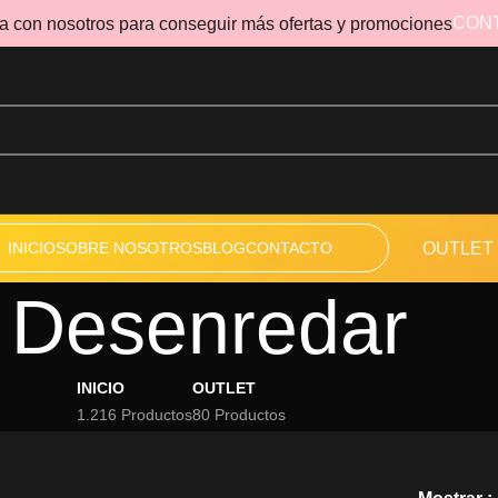
CON
a con nosotros para conseguir más ofertas y promociones
INICIO
SOBRE NOSOTROS
BLOG
CONTACTO
OUTLET
Desenredar
INICIO
OUTLET
1.216 Productos
80 Productos