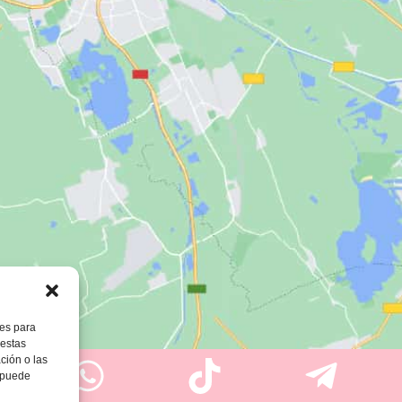
ies para
 estas
ción o las
, puede