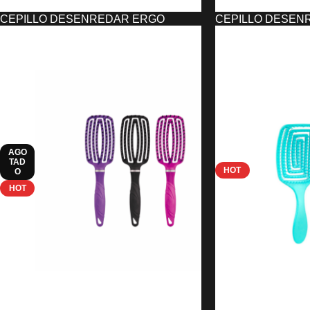
CEPILLO DESENREDAR ERGO
CEPILLO DESEN
(LILA/ROSA/NEGRO)
CURLY ASUER P
5,50
€
5,45
€
SELECCIONAR OPCIONES
SELECCIONAR OPC
AGO
TAD
HOT
O
HOT