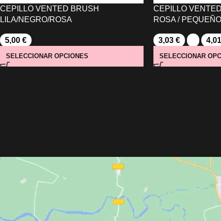
CEPILLO VENTED BRUSH
CEPILLO VENTE
LILA/NEGRO/ROSA
ROSA / PEQUEÑO 
5,00
€
3,03
€
-
4,0
SELECCIONAR OPCIONES
SELECCIONAR OPC