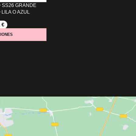
D SS26 GRANDE
LILA O AZUL
1
€
IONES