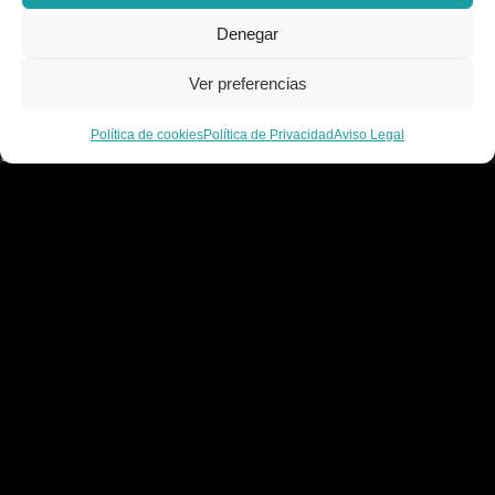
Accesibilidad
Política de cookies
Denegar
Contacto
Ver preferencias
C/ Alcalde Amancio Muñoz, 52, 30203, Cartagena
Política de cookies
Política de Privacidad
Aviso Legal
968 521 048 / 617 498 222
gelado.comercial@gmail.com