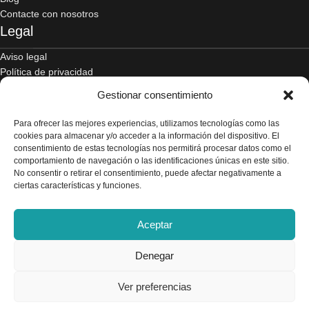
Contacte con nosotros
Legal
Aviso legal
Política de privacidad
Términos y condiciones
Gestionar consentimiento
Envío y devoluciones
Accesibilidad
Para ofrecer las mejores experiencias, utilizamos tecnologías como las
Política de cookies
cookies para almacenar y/o acceder a la información del dispositivo. El
Contacto
consentimiento de estas tecnologías nos permitirá procesar datos como el
comportamiento de navegación o las identificaciones únicas en este sitio.
No consentir o retirar el consentimiento, puede afectar negativamente a
C/ Alcalde Amancio Muñoz, 52, 30203, Cartagena
ciertas características y funciones.
968 521 048 / 617 498 222
Aceptar
gelado.comercial@gmail.com
Denegar
Ver preferencias