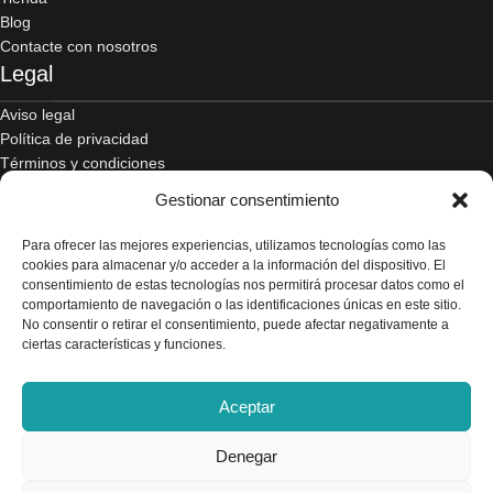
Blog
Contacte con nosotros
Legal
Aviso legal
Política de privacidad
Términos y condiciones
Envío y devoluciones
Gestionar consentimiento
Accesibilidad
Política de cookies
Para ofrecer las mejores experiencias, utilizamos tecnologías como las
Contacto
cookies para almacenar y/o acceder a la información del dispositivo. El
consentimiento de estas tecnologías nos permitirá procesar datos como el
comportamiento de navegación o las identificaciones únicas en este sitio.
C/ Alcalde Amancio Muñoz, 52, 30203, Cartagena
No consentir o retirar el consentimiento, puede afectar negativamente a
ciertas características y funciones.
968 521 048 / 617 498 222
Aceptar
gelado.comercial@gmail.com
Denegar