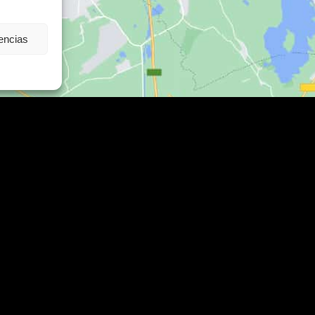
rencias
Contacto
C/ Alcalde Amancio Muñoz, 52, 302
Cartagena
es
968 521 048 / 617 498 222