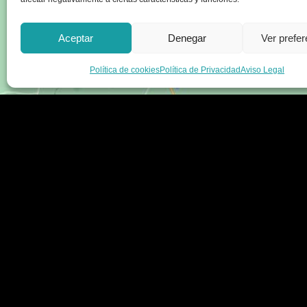
Aceptar
Denegar
Ver prefe
Política de cookies
Política de Privacidad
Aviso Legal
Enlaces
Legal
Sobre nosotros
Aviso legal
Tienda
Política de privacidad
Blog
Términos y condicion
Contacte con nosotros
Envío y devoluciones
Accesibilidad