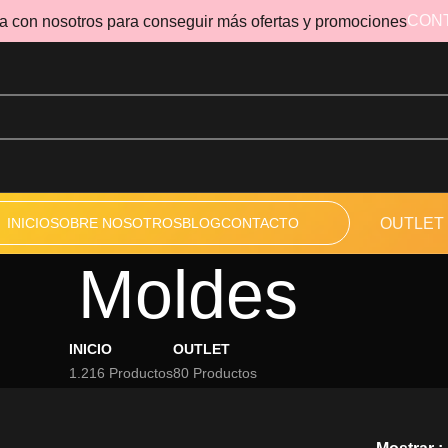
CON
a con nosotros para conseguir más ofertas y promociones
INICIO
SOBRE NOSOTROS
BLOG
CONTACTO
OUTLET
Moldes
INICIO
OUTLET
1.216 Productos
80 Productos