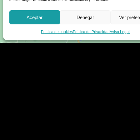
Aceptar
Denegar
Ver prefe
Política de cookies
Política de Privacidad
Aviso Legal
Enlaces
Legal
Sobre nosotros
Aviso legal
Tienda
Política de privacidad
Blog
Términos y condicion
Contacte con nosotros
Envío y devoluciones
Accesibilidad