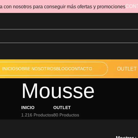
CON
a con nosotros para conseguir más ofertas y promociones
INICIO
SOBRE NOSOTROS
BLOG
CONTACTO
OUTLET
Mousse
INICIO
OUTLET
1.216 Productos
80 Productos