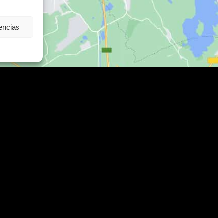
rencias
Contacto
C/ Alcalde Amancio Muñoz, 52, 302
Cartagena
es
968 521 048 / 617 498 222