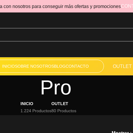
CON
a con nosotros para conseguir más ofertas y promociones
INICIO
SOBRE NOSOTROS
BLOG
CONTACTO
OUTLET
Pro
INICIO
OUTLET
1.224 Productos
80 Productos