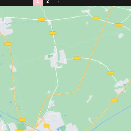
1
2
→
O