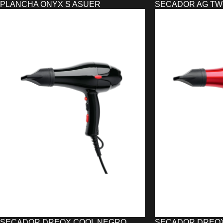
PLANCHA ONYX S ASUER
SECADOR AG TWI
ULTRAFINA
2100W COMPACT
67,08
€
30,57
€
AÑADIR AL CARRITO
AÑADIR AL CARRIT
SECADOR DREOX COOL NEGRO
SECADOR DREOX