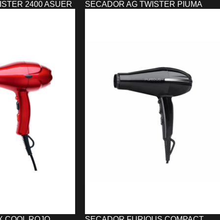
STER 2400 ASUER
SECADOR AG TWISTER PIUMA
O
ASUER 2300W ULTRALIGERO
115,50
€
O
AÑADIR AL CARRITO
 COOL ROJO
SECADOR FURIOUS COMPACT