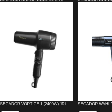
SINELCO 2100W
SINELCO 2100W
26,02
€
26,02
€
AÑADIR AL CARRITO
AÑADIR AL CARRIT
SECADOR VORTICE.1 (2400W) JRL
SECADOR WAHL 