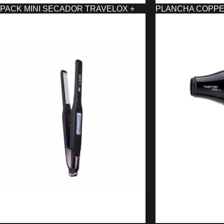
PACK MINI SECADOR TRAVELOX +
PLANCHA COPPE
MINI PLANCHA MINEOX SINELCO
ASUER
38,28
€
62,79
€
SELECCIONAR OPCIONES
AÑADIR AL CARRIT