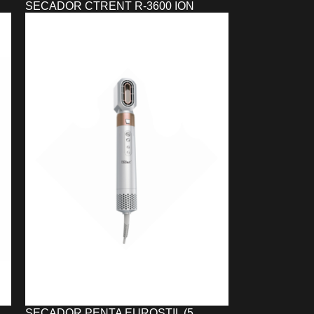
SECADOR CTRENT R-3600 ION
PLASMA (2600W) PERFECT BEAUTY
80,83
€
AÑADIR AL CARRITO
SECADOR PENTA EUROSTIL (5