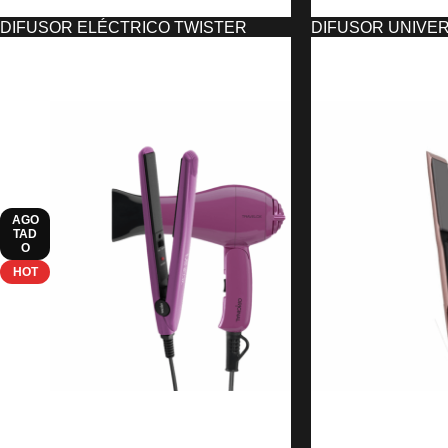
DIFUSOR ELÉCTRICO TWISTER
DIFUSOR UNIVE
CURLY PLUS 1300W ASUER
7,75
€
31,80
€
AÑADIR AL CARRIT
AÑADIR AL CARRITO
AGO
TAD
O
HOT