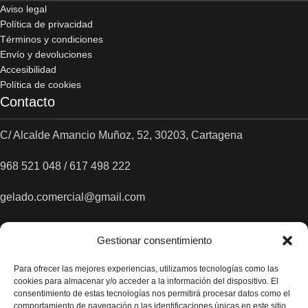
Aviso legal
Política de privacidad
Términos y condiciones
Envío y devoluciones
Accesibilidad
Política de cookies
Contacto
C/ Alcalde Amancio Muñoz, 52, 30203, Cartagena
968 521 048 / 617 498 222
gelado.comercial@gmail.com
Gestionar consentimiento
Para ofrecer las mejores experiencias, utilizamos tecnologías como las
cookies para almacenar y/o acceder a la información del dispositivo. El
consentimiento de estas tecnologías nos permitirá procesar datos como el
comportamiento de navegación o las identificaciones únicas en este sitio.