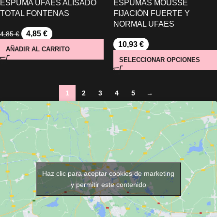
ESPUMA UFAES ALISADO
ESPUMAS MOUSSE
TOTAL FONTENAS
FIJACIÓN FUERTE Y
NORMAL UFAES
4,85
€
4,85
€
10,93
€
AÑADIR AL CARRITO
SELECCIONAR OPCIONES
1
2
3
4
5
→
Haz clic para aceptar cookies de marketing
y permitir este contenido