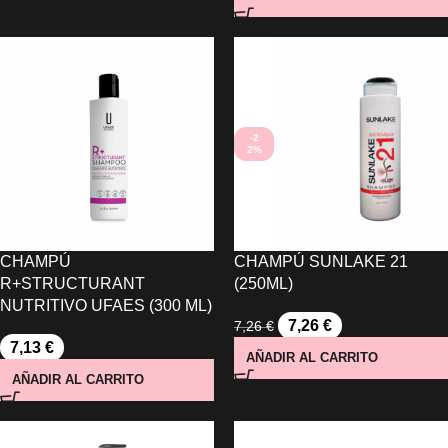
-2
2%
CHAMPÚ
CHAMPÚ SUNLAKE 21
R+STRUCTURANT
(250ML)
NUTRITIVO UFAES (300 ML)
7,26
€
7,26
€
7,13
€
AÑADIR AL CARRITO
AÑADIR AL CARRITO