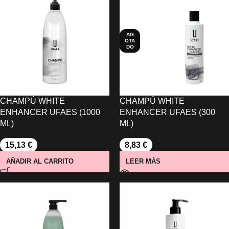
AG
OTA
DO
CHAMPÚ WHITE
CHAMPÚ WHITE
ENHANCER UFAES (1000
ENHANCER UFAES (300
ML)
ML)
15,13
€
8,83
€
AÑADIR AL CARRITO
LEER MÁS