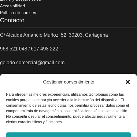
Accesibilidad
Política de cookies
Contacto
C/ Alcalde Amancio Muñoz, 52, 30203, Cartagena
968 521 048 / 617 498 222
gelado.comercial@gmail.com
Gestionar consentimiento
Para ofrecer las mejores experiencias, utilizamos tecnologías como las
cookies para almacenar y/o acceder a la información del dispositivo. El
consentimiento de estas tecnologías nos permitirá procesar datos como el
comportamiento de navegación o las identificaciones únicas en este sitio.
No consentir o retirar el consentimiento, puede afectar negativamente a
ciertas características y funciones.