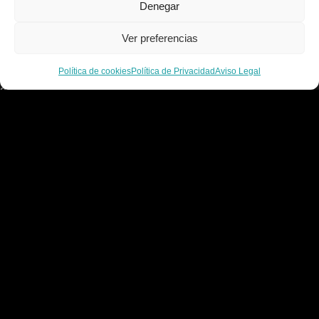
Denegar
Política de cookies
Contacto
Ver preferencias
C/ Alcalde Amancio Muñoz, 52, 30203, Cartagena
Política de cookies
Política de Privacidad
Aviso Legal
968 521 048 / 617 498 222
gelado.comercial@gmail.com