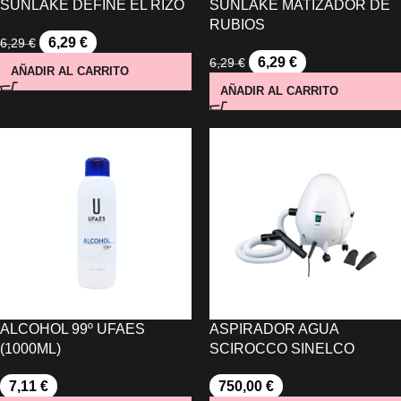
SUNLAKE DEFINE EL RIZO
SUNLAKE MATIZADOR DE
RUBIOS
6,29
€
6,29
€
6,29
€
6,29
€
AÑADIR AL CARRITO
AÑADIR AL CARRITO
ALCOHOL 99º UFAES
ASPIRADOR AGUA
(1000ML)
SCIROCCO SINELCO
7,11
€
750,00
€