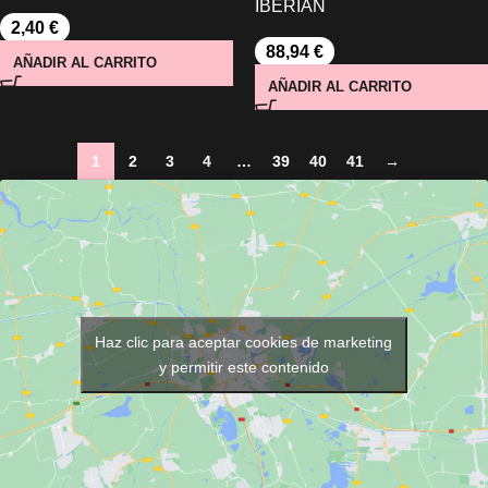
IBERIAN
2,40
€
88,94
€
AÑADIR AL CARRITO
AÑADIR AL CARRITO
1
2
3
4
…
39
40
41
→
Haz clic para aceptar cookies de marketing
y permitir este contenido