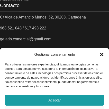
Contacto
C/ Alcalde Amancio Muñoz, 52, 30203, Cartagena
968 521 048 / 617 498 222
gelado.comercial@gmail.com
Gestionar consentimiento
Para ofrecer las mejores experiencias, utilizamos tecnologías como las
cookies para almacenar y/o acceder a la información del dispositivo. El
consentimiento de estas tecnologías nos permitirá procesar datos como el
comportamiento de navegación o las identificaciones únicas en este sitio.
No consentir o retirar el consentimiento, puede afectar negativamente a
ciertas características y funciones.
Aceptar