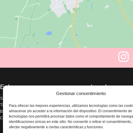
Enlaces
Legal
Gestionar consentimiento
Sobre nosotros
Aviso legal
Tienda
Política de privacidad
Para ofrecer las mejores experiencias, utilizamos tecnologías como las cook
Blog
Términos y condicion
almacenar y/o acceder a la información del dispositivo. El consentimiento de
tecnologías nos permitirá procesar datos como el comportamiento de navega
Contacte con nosotros
Envío y devoluciones
identificaciones únicas en este sitio. No consentir o retirar el consentimiento
Accesibilidad
afectar negativamente a ciertas características y funciones.
Política de cookies