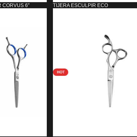
R CORVUS 6″
TIJERA ESCULPIR ECO
PROFESSIONAL 6″ ORIGINAL
11,91
€
O
AÑADIR AL CARRITO
HOT