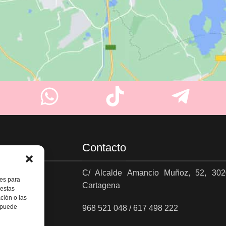
Contacto
C/ Alcalde Amancio Muñoz, 52, 302
ies para
Cartagena
es
 estas
ción o las
, puede
968 521 048 / 617 498 222