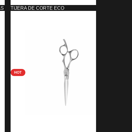
AS
TIJERA DE CORTE ECO
PROFESSIONAL 5.5″ ORIGINAL
12,59
€
AÑADIR AL CARRITO
HOT