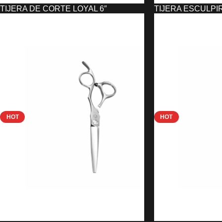
TIJERA DE CORTE LOYAL 6″
TIJERA ESCULPI
EUROSTIL
EUROSTIL
20,45
€
20,51
€
AÑADIR AL CARRITO
AÑADIR AL CARRIT
HOT
HOT