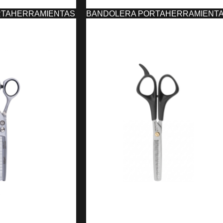
RTAHERRAMIENTAS
BANDOLERA PORTAHERRAMIENT
SOLAPA UNIKA
16,22
€
O
AÑADIR AL CARRITO