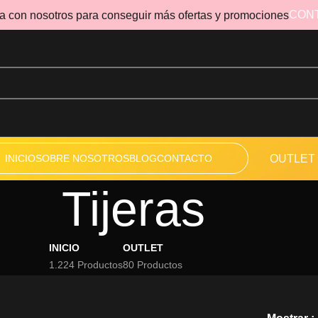
CON
a con nosotros para conseguir más ofertas y promociones
INICIO
SOBRE NOSOTROS
BLOG
CONTACTO
OUTLET
Tijeras
INICIO
OUTLET
1.224 Productos
80 Productos