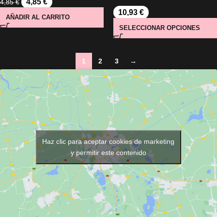
4,85
€
4,85
€
10,93
€
AÑADIR AL CARRITO
SELECCIONAR OPCIONES
1
2
3
→
Haz clic para aceptar cookies de marketing
y permitir este contenido