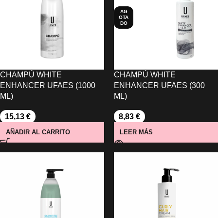
AG
OTA
DO
CHAMPÚ WHITE
CHAMPÚ WHITE
ENHANCER UFAES (1000
ENHANCER UFAES (300
ML)
ML)
15,13
€
8,83
€
AÑADIR AL CARRITO
LEER MÁS