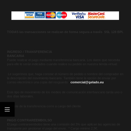
TODAS las transacciones se realizan de forma segura a través SSL 128 BPI.
INGRESO / TRANSFERENCIA
BANCARIA
Puede realizar el pago mediante transferencia bancaria. Los datos que necesita
para ello le serán indicados cuando realice su pedido en nuestra tienda virtual:
Le sugerimos que, haga constar el número de pedido o nombre del comprador en
la descripción del movimiento bancario. También tiene la opción de enviar por
correo electrónico una copia del resguardo
comercial@gelado.eu
Este tipo de movimiento de los medios de comunicación interbancario tarda uno o
dos días laborales.
El coste de la transferencia corre a cargo del cliente.
PAGO CONTRAREEMBOLSO
El pago contrareembolso tiene una comisión del 3% que aplican las agencias de
transporte por gestionar el pago del envio. * Cargo minimo 2,5€.