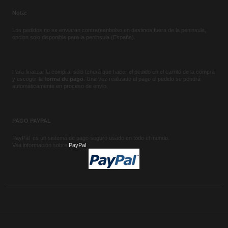
Nota:
Los pedidos no se enviaran contrareenbolso en destinos fuera de la peninsula,
opcion solo disponible para la peninsula (España).
Para finalizar la compra, sólo tendrá que hacer el pedido en el carrito de la compra
y escoger la
forma de pago
. Una vez realizado el pago el pedido se pondrá
automáticamente en proceso de envio.
PAGO PAYPAL
PayPal es un sistema de pago seguro usado en todo el mundo.
Vea información sobre
PayPal