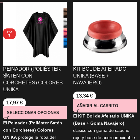
HO
T
PEINADOR (POLIÉSTER
KIT BOL DE AFEITADO
SATÉN CON
UNIKA (BASE +
CORCHETES) COLORES
NAVAJERO)
UNIKA
13,34
€
17,97
€
AÑADIR AL CARRITO
SELECCIONAR OPCIONES
El
KIT Bol de Afeitado UNIKA
El
Peinador (Poliéster Satén
(Base + Goma Navajero)
con Corchetes) Colores
clásico con goma de caucho
UNIKA
protege la ropa del
rojo y base de acero inoxidable.