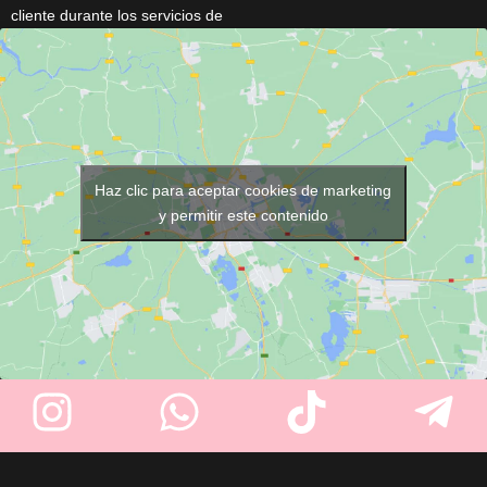
cliente durante los servicios de
Ideal para eliminar restos de la
peluquería y barbería. Cuenta
navaja sin dañar el filo. Diseño
con
cierre de corchetes
,
vintage recuperado de
cuello de 48 cm
, medidas de
barberías tradicionales. Ligero,
145 × 118 cm
y está disponible
resistente, y con medidas
en varios colores
(Negro,
prácticas: 120 mm de base, 80
Marrón, Gris Plata, Azul y
mm de goma, 50 mm de alto.
Fucsia)
. Su tejido ligero y
Haz clic para aceptar cookies de marketing
resistente garantiza comodidad
y permitir este contenido
y un uso profesional diario.