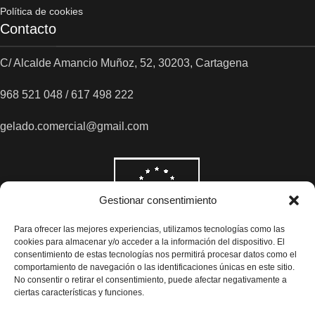
Política de cookies
Contacto
C/ Alcalde Amancio Muñoz, 52, 30203, Cartagena
968 521 048 / 617 498 222
gelado.comercial@gmail.com
Gestionar consentimiento
Para ofrecer las mejores experiencias, utilizamos tecnologías como las
cookies para almacenar y/o acceder a la información del dispositivo. El
consentimiento de estas tecnologías nos permitirá procesar datos como el
comportamiento de navegación o las identificaciones únicas en este sitio.
No consentir o retirar el consentimiento, puede afectar negativamente a
ciertas características y funciones.