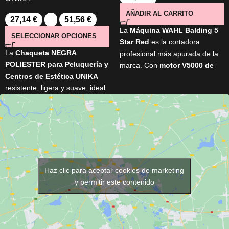
AÑADIR AL CARRITO
27,14
€
-
51,56
€
La
Máquina
WAHL Balding 5
SELECCIONAR OPCIONES
Star Red
es la cortadora
La
Chaqueta NEGRA
profesional más apurada de la
POLIESTER para Peluquería y
marca. Con
motor V5000 de
Centros de Estética UNIKA
alto rendimiento
y
cuchillas
resistente, ligera y suave, ideal
de precisión ajustadas a
para peluquería y estética. No
"corte 0"
, es ideal para
da calor, repele tintes y
rasurados completos y cortes al
productos, y permite retirar el
ras. Potente, duradera y
cabello con solo sacudir. Con
perfecta para un acabado
cremallera duradera y
limpio y extremo.
disponible en tallas S a XXL.
Haz clic para aceptar cookies de marketing
y permitir este contenido