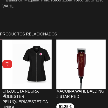
Inalámbrica
,
Máquina
,
Pelo
,
Recortadora
,
Recortar
,
Shave
,
WAHL
HO
T
CHAQUETA NEGRA
MÁQUINA WAHL BALDING
POLIESTER
5 STAR RED
PELUQUERÍA/ESTÉTICA
91,25
€
UNIKA