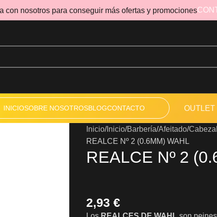
CON
a con nosotros para conseguir más ofertas y promociones
INICIO
SOBRE NOSOTROS
BLOG
CONTACTO
OUTLET
Inicio
Inicio
Barbería
Afeitado
Cabezal
REALCE Nº 2 (0.6MM) WAHL
REALCE Nº 2 (0
2,93
€
Los
REALCES DE WAHL
son peines