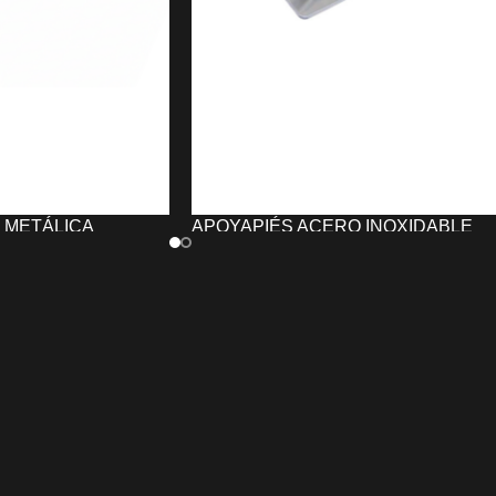
 METÁLICA
APOYAPIÉS ACERO INOXIDABLE
UNIKA
35,40
€
TO
AÑADIR AL CARRITO
r METÁLICA
El
Apoyapiés Acero Inoxidable Unik
estilo clásico y
proporciona un apoyo cómodo y
derna. Con
mango
estable para mejorar la experiencia de
tema mariposa
y
hoja
cliente en
peluquerías, barberías y
rece control, precisión
salones de belleza
. Fabricado en