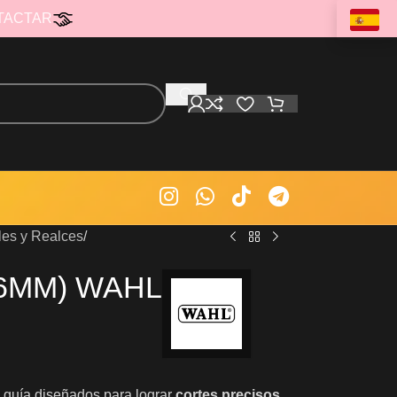
TACTAR
es y Realces
.6MM) WAHL
 guía diseñados para lograr
cortes precisos