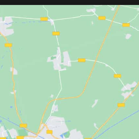
deal para perfilar,
acero inoxidable de alta calidad
,
cabados profesionales
ofrece una gran resistencia al uso
os.
intensivo, la humedad y la corrosión. 
diseño moderno, su base robusta y su
instalación independiente lo convierte
en un accesorio práctico, elegante y
fácil de limpiar, compatible con la
mayoría de sillones profesionales.