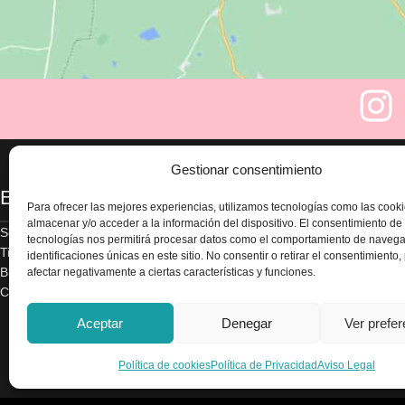
Gestionar consentimiento
Enlaces
Legal
Para ofrecer las mejores experiencias, utilizamos tecnologías como las cook
almacenar y/o acceder a la información del dispositivo. El consentimiento de
Sobre nosotros
Aviso legal
tecnologías nos permitirá procesar datos como el comportamiento de navega
Tienda
Política de privacidad
identificaciones únicas en este sitio. No consentir o retirar el consentimiento
Blog
Términos y condicion
afectar negativamente a ciertas características y funciones.
Contacte con nosotros
Envío y devoluciones
Accesibilidad
Aceptar
Denegar
Ver prefe
Política de cookies
Política de cookies
Política de Privacidad
Aviso Legal