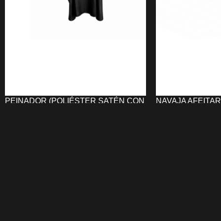
PEINADOR (POLIÉSTER SATÉN CON
NAVAJA AFEITAR
CORCHETES) COLORES UNIKA
RAGNAR
17,97
€
11,91
€
SELECCIONAR OPCIONES
AÑADIR AL CARRI
El
Peinador (Poliéster Satén con
La
Navaja Afeita
Corchetes) Colores UNIKA
protege la
RAGNAR
combina 
ropa del cliente durante los servicios de
funcionalidad mo
peluquería y barbería. Cuenta con
ergonómico
,
sis
cierre de corchetes
,
cuello de 48 cm
,
reemplazable
, of