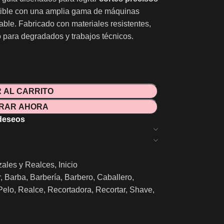
atible con una amplia gama de máquinas
table. Fabricado con materiales resistentes,
o para degradados y trabajos técnicos.
 AL CARRITO
RAR AHORA
 deseos
ales y Realces
,
Inicio
r
,
Barba
,
Barbería
,
Barbero
,
Caballero
,
Pelo
,
Realce
,
Recortadora
,
Recortar
,
Shave
,