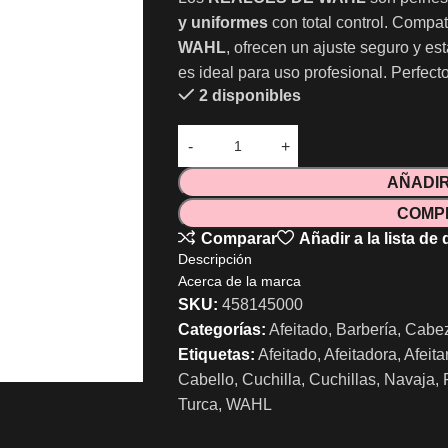
y uniformes
con total control. Comp
WAHL
, ofrecen un ajuste seguro y es
es ideal para uso profesional. Perfect
2 disponibles
AÑADIR
COMP
Comparar
Añadir a la lista de
Descripción
Acerca de la marca
SKU:
458145000
Categorías:
Afeitado
,
Barbería
,
Cabez
Etiquetas:
Afeitado
,
Afeitadora
,
Afeita
Cabello
,
Cuchilla
,
Cuchillas
,
Navaja
,
Turca
,
WAHL