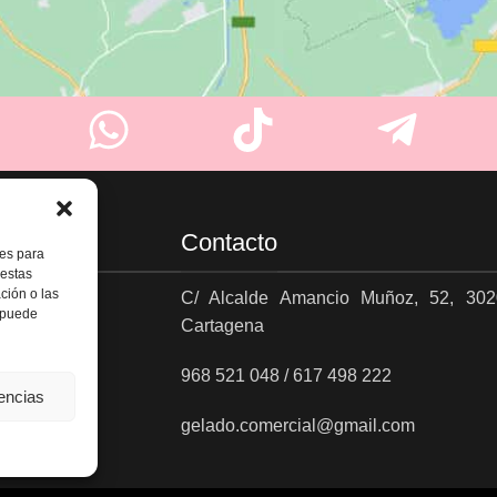
Contacto
ies para
 estas
ción o las
C/ Alcalde Amancio Muñoz, 52, 302
, puede
Cartagena
es
968 521 048 / 617 498 222
rencias
gelado.comercial@gmail.com