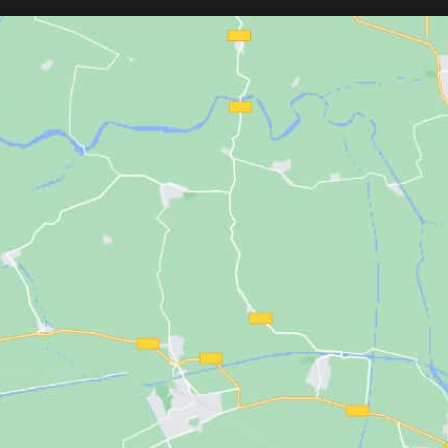
medidas de
145 × 118 cm
y está
y limpieza rápida. I
disponible en varios colores
(Negro,
rasurar y lograr a
Marrón, Gris Plata, Azul y Fucsia)
. Su
en barba y contorn
tejido ligero y resistente garantiza
comodidad y un uso profesional diario.