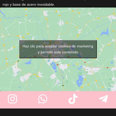
rojo y base de acero inoxidable.
ergonómico y tamaño ideal
Ideal para eliminar restos de la
para generar una espuma rica
navaja sin dañar el filo. Diseño
y cremosa. Elegante, resistente
vintage recuperado de
y práctico, es perfecto para
barberías tradicionales. Ligero,
mejorar tu experiencia de
resistente, y con medidas
afeitado diario.
prácticas: 120 mm de base, 80
mm de goma, 50 mm de alto.
Haz clic para aceptar cookies de marketing
y permitir este contenido