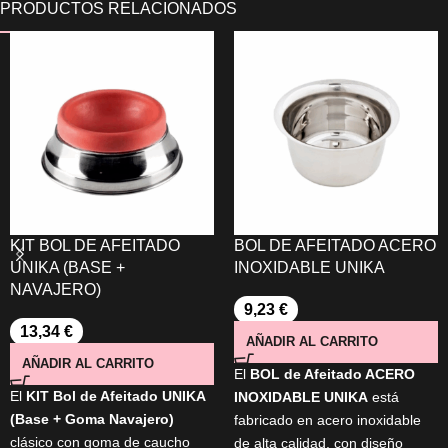
KIT BOL DE AFEITADO
BOL DE AFEITADO ACERO
UNIKA (BASE +
INOXIDABLE UNIKA
NAVAJERO)
9,23
€
13,34
€
AÑADIR AL CARRITO
AÑADIR AL CARRITO
El
BOL de Afeitado ACERO
El
KIT Bol de Afeitado UNIKA
INOXIDABLE UNIKA
está
(Base + Goma Navajero)
fabricado en acero inoxidable
clásico con goma de caucho
de alta calidad, con diseño