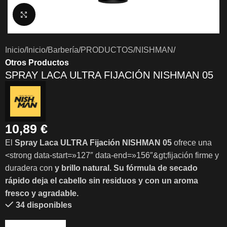
Clic para ampliar
Inicio
Inicio
Barbería
PRODUCTOS
NISHMAN
Otros Productos
SPRAY LACA ULTRA FIJACIÓN NISHMAN 05
10,89
€
El
Spray Laca ULTRA Fijación NISHMAN 05
ofrece una
<strong data-start=»127″ data-end=»156″&gt;fijación firme y
duradera con
y
brillo natural
. Su fórmula de
secado
rápido
deja el cabello sin residuos y con un aroma
fresco y agradable.
34 disponibles