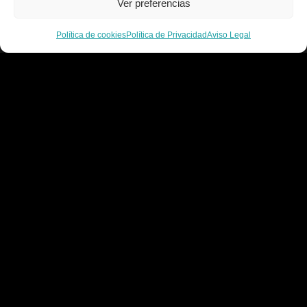
Ver preferencias
Contacto
Política de cookies
Política de Privacidad
Aviso Legal
C/ Alcalde Amancio Muñoz, 52, 30203, Cartagena
968 521 048 / 617 498 222
gelado.comercial@gmail.com