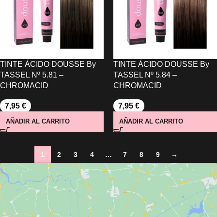
TINTE ÁCIDO DOUSSE By
TINTE ÁCIDO DOUSSE By
TASSEL Nº 5.81 –
TASSEL Nº 5.84 –
CHROMACID
CHROMACID
7,95
€
7,95
€
AÑADIR AL CARRITO
AÑADIR AL CARRITO
1
2
3
4
…
7
8
9
→