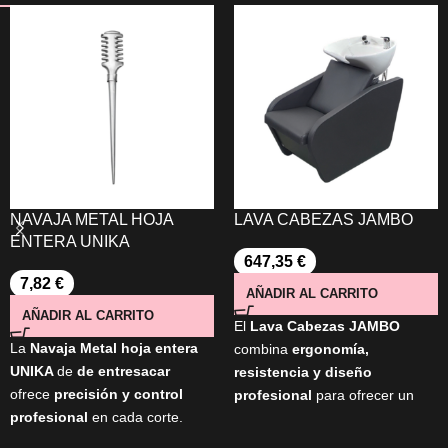
NAVAJA METAL HOJA
LAVA CABEZAS JAMBO
ENTERA UNIKA
647,35
€
7,82
€
AÑADIR AL CARRITO
AÑADIR AL CARRITO
El
Lava Cabezas JAMBO
La
Navaja Metal hoja entera
combina
ergonomía,
UNIKA
de
de entresacar
resistencia y diseño
ofrece
precisión y control
profesional
para ofrecer un
profesional
en cada corte.
lavado cómodo y eficiente.
Fabricada en
metal ligero
,
Incorpora asiento ergonómico,