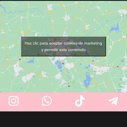
cuenta con
filo de 33 mm
, es
porcelana profunda basculante
ergonómica, resistente
y
y encimera de aluminio,
viene
lista para usar con
garantizando confort para el
cuchilla incluida
. Ideal para
cliente y facilidad de trabajo
barberos y peluqueros
.
para el profesional. Fabricado
en España y personalizable con
Haz clic para aceptar cookies de marketing
opciones como kit relax y
y permitir este contenido
grifería antidrop.