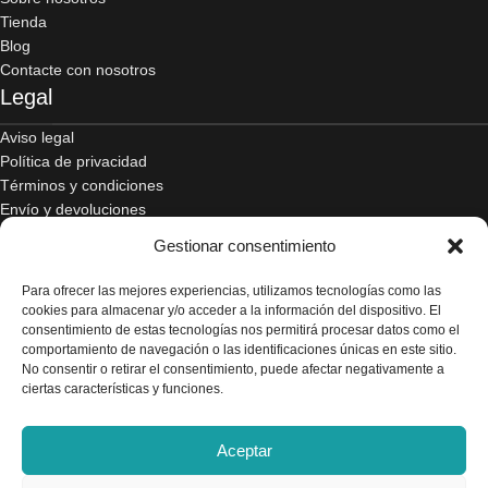
Tienda
Blog
Contacte con nosotros
Legal
Aviso legal
Política de privacidad
Términos y condiciones
Envío y devoluciones
Accesibilidad
Gestionar consentimiento
Política de cookies
Contacto
Para ofrecer las mejores experiencias, utilizamos tecnologías como las
cookies para almacenar y/o acceder a la información del dispositivo. El
consentimiento de estas tecnologías nos permitirá procesar datos como el
C/ Alcalde Amancio Muñoz, 52, 30203, Cartagena
comportamiento de navegación o las identificaciones únicas en este sitio.
No consentir o retirar el consentimiento, puede afectar negativamente a
968 521 048 / 617 498 222
ciertas características y funciones.
gelado.comercial@gmail.com
Aceptar