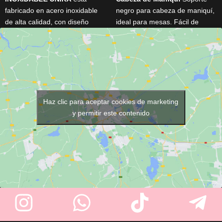
fabricado en acero inoxidable
negro para cabeza de maniquí,
de alta calidad, con diseño
ideal para mesas. Fácil de
ergonómico y tamaño ideal
montar y con regulador de
para generar una espuma rica
altura para sujeción firme.
y cremosa. Elegante, resistente
Permite movimientos realistas
y práctico, es perfecto para
en todas direcciones. Perfecto
mejorar tu experiencia de
para practicar peinados y
afeitado diario.
técnicas de peluquería.
Haz clic para aceptar cookies de marketing
y permitir este contenido