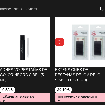
Inicio
SINELCO
SIBEL
HO
T
ADHESIVO PESTAÑAS DE
EXTENSIONES DE
COLOR NEGRO SIBEL (5
PESTAÑAS PELO A PELO
ML)
SIBEL (TIPO C – J)
9,53
€
30,10
€
AÑADIR AL CARRITO
SELECCIONAR OPCIONES