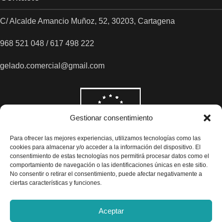
C/ Alcalde Amancio Muñoz, 52, 30203, Cartagena
968 521 048 / 617 498 222
gelado.comercial@gmail.com
Gestionar consentimiento
Para ofrecer las mejores experiencias, utilizamos tecnologías como las
cookies para almacenar y/o acceder a la información del dispositivo. El
consentimiento de estas tecnologías nos permitirá procesar datos como el
comportamiento de navegación o las identificaciones únicas en este sitio.
No consentir o retirar el consentimiento, puede afectar negativamente a
ciertas características y funciones.
Aceptar