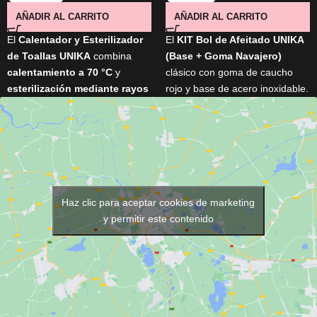
AÑADIR AL CARRITO
AÑADIR AL CARRITO
El
Calentador y Esterilizador
El
KIT Bol de Afeitado UNIKA
de Toallas UNIKA
combina
(Base + Goma Navajero)
calentamiento a 70 °C
y
clásico con goma de caucho
esterilización mediante rayos
rojo y base de acero inoxidable.
UV
para mantener las toallas
Ideal para eliminar restos de la
listas para cada servicio. Con
navaja sin dañar el filo. Diseño
16 litros de capacidad
,
vintage recuperado de
espacio para
hasta 8 toallas
y
barberías tradicionales. Ligero,
una resistente estructura de
resistente, y con medidas
acero inoxidable
, es perfecto
prácticas: 120 mm de base, 80
para peluquerías, barberías,
mm de goma, 50 mm de alto.
Haz clic para aceptar cookies de marketing
spas y centros de estética.
y permitir este contenido