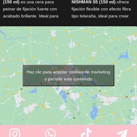
(150 ml)
es una cera para
NISHMAN S5 (150 ml)
ofrece
peinar de fijación fuerte con
fijación flexible con efecto fibra
acabado brillante. Ideal para
tipo telaraña, ideal para crear
todo tipo de cabello, aporta
peinados con textura, volumen
volumen, textura y definición
y brillo natural. Con aroma
sin dejar residuos grasos.
frutal, fórmula sin residuos y
Perfecta para crear estilos
fácil de lavar, es perfecta para
duraderos con un look natural y
todo tipo de cabello y uso
pulido.
diario.
Haz clic para aceptar cookies de marketing
y permitir este contenido