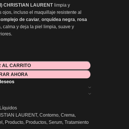
0ml) CHRISTIAN LAURENT
limpia y
 ojos, incluso el maquillaje resistente al
complejo de caviar
,
orquídea negra
,
rosa
, calma y deja la piel limpia, suave y
iores.
 AL CARRITO
RAR AHORA
 deseos
Líquidos
ISTIAN LAURENT
,
Contorno
,
Crema
,
el
,
Producto
,
Productos
,
Serum
,
Tratamiento