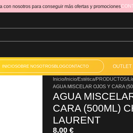
CON
a con nosotros para conseguir más ofertas y promociones
INICIO
SOBRE NOSOTROS
BLOG
CONTACTO
OUTLET
Inicio
Inicio
Estética
PRODUCTOS
Lí
AGUA MISCELAR OJOS Y CARA (5
AGUA MISCELAR
CARA (500ML) C
LAURENT
8,00
€