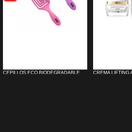
CEPILLOS ECO BIODEGRADABLE
CREMA LIFTING
PALETA COLORES ASUER
DÍA/NOCHE 45+ 
LAURENT
4,96
€
5,45
€
15,00
€
SELECCIONAR OPCIONES
AÑADIR AL CARRI
Los
Cepillos ECO Biodegradable
La
Crema Lifting 
paleta colores ASUER
desenredan
Día/Noche 45+ C
suavemente sin tirones gracias a sus