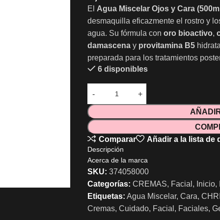
El
Agua Miscelar Ojos y Cara (50
desmaquilla eficazmente el rostro y los
agua. Su fórmula con
oro bioactivo
,
damascena
y
provitamina B5
hidrata
preparada para los tratamientos poster
6 disponibles
AÑADIR
COMP
Comparar
Añadir a la lista de
Descripción
Acerca de la marca
SKU:
374058000
Categorías:
CREMAS
,
Facial
,
Inicio
,
Etiquetas:
Agua Miscelar
,
Cara
,
CHR
Cremas
,
Cuidado
,
Facial
,
Faciales
,
G