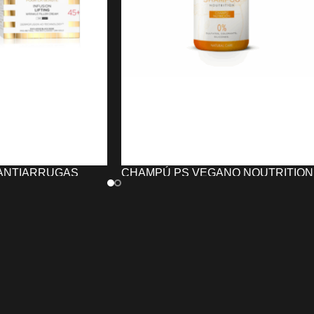
 ANTIARRUGAS
CHAMPÚ PS VEGANO NOUTRITION
CHRISTIAN
(500 ML)
12,56
€
AÑADIR AL CARRITO
TO
El
Champú PS Vegano NOUTRITIO
Antiarrugas
(500 ml)
está elaborado con
90,55% d
HRISTIAN
ingredientes naturales
y una fórmula