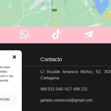
Contacto
ies para
C/ Alcalde Amancio Muñoz, 52, 302
 estas
ción o las
Cartagena
es
, puede
968 521 048 / 617 498 222
rencias
gelado.comercial@gmail.com