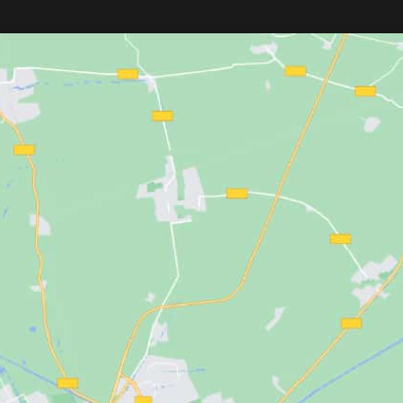
a, rellena las arrugas
vegana
, libre de sulfatos, parabenos,
ad de la piel gracias
siliconas, colorantes y alérgenos. Su
ro-retinol
,
rosa
combinación de
queratina vegetal
quilates
,
Matrixyl®
hidrolizada, proteína de soja, aceite
a Dermofusión 4D
.
de argán, avena, extracto de noni y
maduras a partir de
aloe vera
hidrata, repara y fortalece la
fibra capilar desde la raíz hasta las
pales:
puntas. Nutre intensamente el cabello
seco o dañado, aportando suavidad,
dad de acción
flexibilidad y un brillo natural,
respetando al mismo tiempo el cuero
acial y mejora la
cabelludo sensible.
.
 profundas.
ón intensa y ayuda a
cidad.
rsa, firme y
nto intensivo para