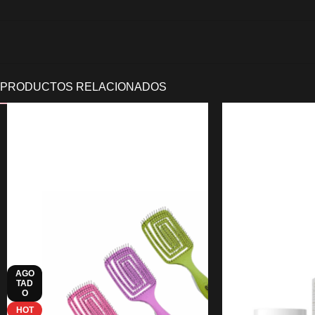
AGO
TAD
O
HOT