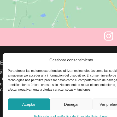
Gestionar consentimiento
Enlaces
Legal
Para ofrecer las mejores experiencias, utilizamos tecnologías como las cook
Sobre nosotros
Aviso legal
almacenar y/o acceder a la información del dispositivo. El consentimiento de
Tienda
Política de privacidad
tecnologías nos permitirá procesar datos como el comportamiento de navega
Blog
Términos y condicion
identificaciones únicas en este sitio. No consentir o retirar el consentimiento
afectar negativamente a ciertas características y funciones.
Contacte con nosotros
Envío y devoluciones
Accesibilidad
Política de cookies
Aceptar
Denegar
Ver prefe
Política de cookies
Política de Privacidad
Aviso Legal