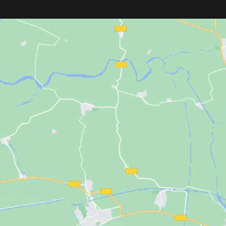
LAURENT
reafirm
púas flexibles
, cuidando el cabello y el
y mejora la densid
planeta con su material ecológico de
a su fórmula con
p
fécula de maíz
totalmente
negra
,
oro de 24 
biodegradable.
3000
y
Tecnologí
Ideal para pieles 
los 45 años.
Beneficios princi
Tratamiento antie
intensiva.
Reafirma el óvalo f
densidad de la piel
Atenúa las arrugas
Aporta una nutrici
recuperar la elasti
Deja la piel más te
revitalizada.
Enfoque:
tratamie