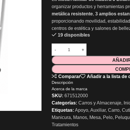
organizar productos y herramientas p
metálica resistente
,
3 amplios esta
proporcionando movilidad, estabilida
centros de estética y salones de belle
19 disponibles
AÑADIR
COMP
Comparar
Añadir a la lista de
Descripción
Acerca de la marca
SKU:
671512000
Categorías:
Carros y Almacenaje
,
Ini
Etiquetas:
Apoyo
,
Auxiliar
,
Carro
,
Cut
Manicura
,
Manos
,
Mesa
,
Pelo
,
Peluqu
Tratamientos