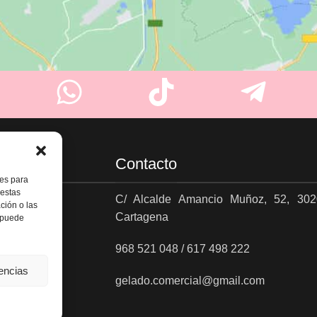
Contacto
ies para
 estas
C/ Alcalde Amancio Muñoz, 52, 302
ción o las
Cartagena
, puede
es
968 521 048 / 617 498 222
rencias
gelado.comercial@gmail.com