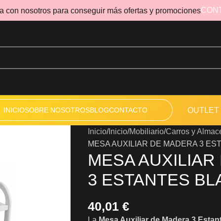
CON
a con nosotros para conseguir más ofertas y promociones
INICIO
SOBRE NOSOTROS
BLOG
CONTACTO
OUTLET
Inicio
Inicio
Mobiliario
Carros y Almac
MESA AUXILIAR DE MADERA 3 ES
MESA AUXILIAR
3 ESTANTES B
40,01
€
La
Mesa Auxiliar de Madera 3 Estan