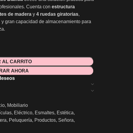
rofesionales. Cuenta con
estructura
ntes de madera
y
4 ruedas giratorias
,
d y gran capacidad de almacenamiento para
za.
 AL CARRITO
RAR AHORA
 deseos
cio
,
Mobiliario
ículas
,
Eléctrico
,
Esmaltes
,
Estética
,
era
,
Peluquería
,
Productos
,
Señora
,