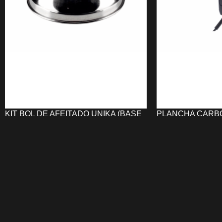
KIT BOL DE AFEITADO UNIKA (BASE
PLANCHA CARBO
+ NAVAJERO)
STEINHART
13,34
€
89,01
€
AÑADIR AL CARRITO
AÑADIR AL CARRI
El
KIT Bol de Afeitado UNIKA (Base +
La
Plancha prof
Goma Navajero)
clásico con goma de
PRO Ion Led ST
caucho rojo y base de acero inoxidable.
de cerámica tratad
Ideal para eliminar restos de la navaja
argán, macadamia 