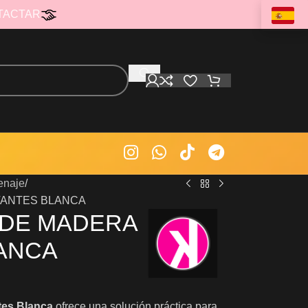
TACTAR
enaje
TANTES BLANCA
 DE MADERA
LANCA
tes Blanca
ofrece una solución práctica para