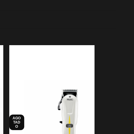
AGO
TAD
HOT
O