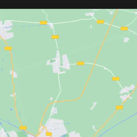
sin frizz.
No da calor, repele tintes y productos, 
ido, temperatura
permite retirar el cabello con solo
0 °C y 230 °C. Cable
sacudir. Con cremallera duradera y
 con giro 360° y
disponible en tallas S a XXL.
co.
 peine acoplador,
de 50 ml y neceser