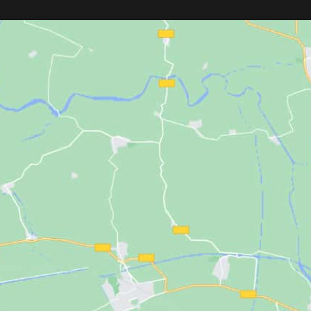
sin dañar el filo. Diseño vintage
acabado brillante y 
recuperado de barberías tradicionales.
Calentamiento ráp
Ligero, resistente, y con medidas
ajustable entre 15
prácticas: 120 mm de base, 80 mm de
profesional de 3 m
goma, 50 mm de alto.
apagado automáti
Incluye: 2 pinzas,
protector térmico 
térmico de regalo.