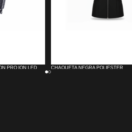
N PRO ION LED
CHAQUETA NEGRA POLIESTER
PELUQUERÍA/ESTÉTICA UNIKA
27,14
€
-
51,56
€
TO
SELECCIONAR OPCIONES
esional CARBON
La
Chaqueta NEGRA POLIESTER
EINHART
con placas
para Peluquería y Centros de
as con aceite de
Estética UNIKA
resistente, ligera y
y keratina para un
suave, ideal para peluquería y estética