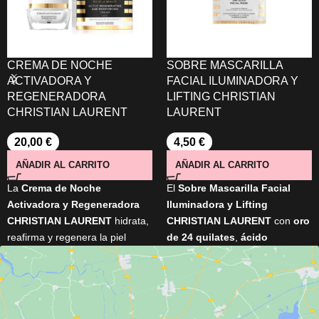
CREMA DE NOCHE
SOBRE MASCARILLA
ACTIVADORA Y
FACIAL ILUMINADORA Y
REGENERADORA
LIFTING CHRISTIAN
CHRISTIAN LAURENT
LAURENT
20,00
€
4,50
€
AÑADIR AL CARRITO
AÑADIR AL CARRITO
La
Crema de Noche
El
Sobre
Mascarilla Facial
Activadora y Regeneradora
Iluminadora y Lifting
CHRISTIAN LAURENT
hidrata,
CHRISTIAN LAURENT
con
oro
reafirma y regenera la piel
de 24 quilates
,
ácido
mientras duermes. Su fórmula
hialurónico
y
Matrixyl® 3000
con
orquídea negra
,
proporciona un efecto
Complejo Royal Caviar™
,
oro
reafirmante inmediato, hidrata
bioactivo de 24 quilates
y
intensamente y ayuda a reducir