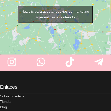
tecnología Dermofusión 4D
la apariencia de las arrugas. Su
ayuda a reducir las arrugas y
formato de
2 x 5 ml
es ideal
mejora la firmeza, elasticidad y
para disfrutar de un tratamiento
Haz clic para aceptar cookies de marketing
luminosidad del rostro.
de lujo en cualquier momento.
y permitir este contenido
Enlaces
Sobre nosotros
Tienda
Blog