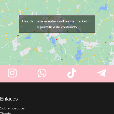
3000
y
Tecnología
envejecimiento prematuro.
Dermofusión 4D
. Ideal para
pieles maduras a partir de los
45 años.
Haz clic para aceptar cookies de marketing
Beneficios principales:
y permitir este contenido
Tratamiento antiedad de acción
intensiva.
Reafirma el óvalo facial y
mejora la densidad de la piel.
Atenúa las arrugas profundas.
Aporta una nutrición intensa y
ayuda a recuperar la
elasticidad.
Deja la piel más tersa, firme y
revitalizada.
Enfoque:
tratamiento intensivo
Enlaces
para pieles maduras.
Sobre nosotros
Tienda