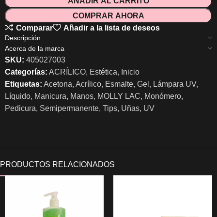
AÑADIR AL CARRITO
COMPRAR AHORA
Comparar
Añadir a la lista de deseos
Descripción
Acerca de la marca
SKU:
405027003
Categorías:
ACRÍLICO
,
Estética
,
Inicio
Etiquetas:
Acetona
,
Acrílico
,
Esmalte
,
Gel
,
Lámpara UV
,
Líquido
,
Manicura
,
Manos
,
MOLLY LAC
,
Monómero
,
Pedicura
,
Semipermanente
,
Tips
,
Uñas
,
UV