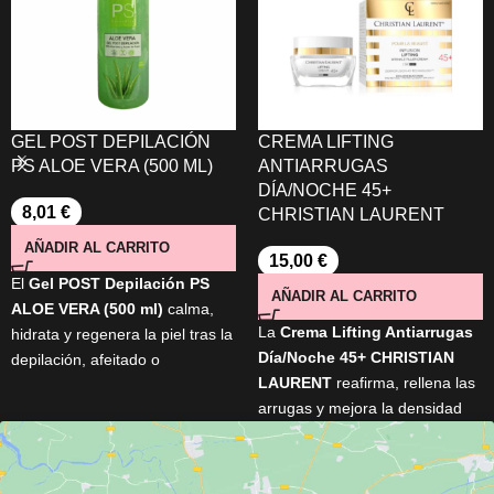
GEL POST DEPILACIÓN
CREMA LIFTING
PS ALOE VERA (500 ML)
ANTIARRUGAS
DÍA/NOCHE 45+
8,01
€
CHRISTIAN LAURENT
AÑADIR AL CARRITO
15,00
€
El
Gel POST Depilación PS
AÑADIR AL CARRITO
ALOE VERA (500 ml)
calma,
La
Crema Lifting Antiarrugas
hidrata y regenera la piel tras la
Día/Noche 45+ CHRISTIAN
depilación, afeitado o
LAURENT
reafirma, rellena las
exposición solar. Formulado
arrugas y mejora la densidad
con
Aloe Vera Barbadensis
y
de la piel gracias a su fórmula
aceite de argán
, alivia
con
pro-retinol
,
rosa negra
,
irritaciones, refresca al instante
oro de 24 quilates
,
Matrixyl®
y protege contra el