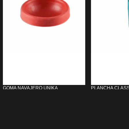
GOMA NAVAJERO UNIKA
PLANCHA CLASSI
STEINHART AZU
4,54
€
31,19
€
AÑADIR AL CARRITO
AÑADIR AL CARRI
La
GOMA de Navajero para repuesto
La
Plancha de pe
UNIKA
para navajero, fabricada en