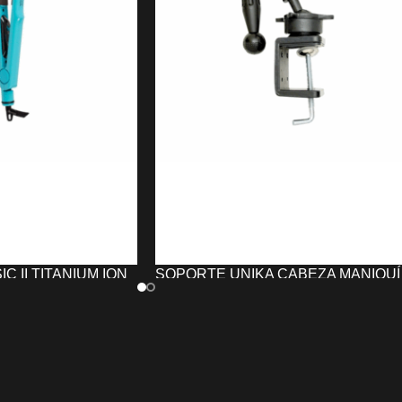
C II TITANIUM ION
SOPORTE UNIKA CABEZA MANIQUÍ
L
4,37
€
AÑADIR AL CARRITO
TO
El
Soporte UNIKA para Cabeza de
lo CLASSIC II
Maniquí
Soporte negro para cabeza d