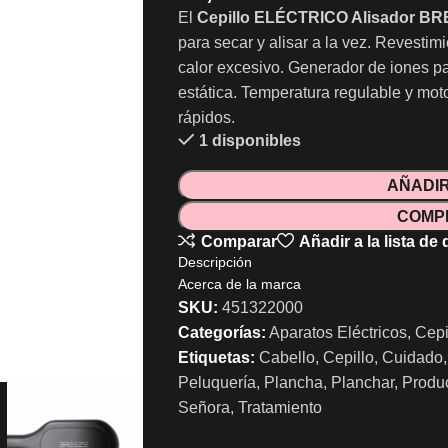
El
Cepillo ELÉCTRICO Alisador B
para secar y alisar a la vez. Revestim
calor excesivo. Generador de iones par
estática. Temperatura regulable y mot
rápidos.
1 disponibles
AÑADIR
COMP
Comparar
Añadir a la lista de
Descripción
Acerca de la marca
SKU:
451322000
Categorías:
Aparatos Eléctricos
,
Cepi
Etiquetas:
Cabello
,
Cepillo
,
Cuidado
,
Peluquería
,
Plancha
,
Planchar
,
Produ
Señora
,
Tratamiento