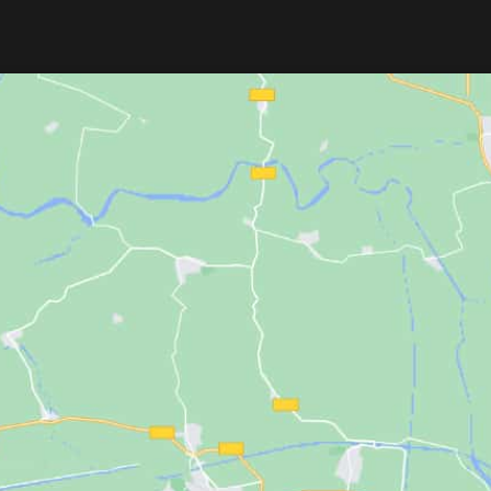
TITANIUM Ion S
caucho rojo de alta calidad.
de titanium y nano
Apta para el afeitado clásico, resistente
emiten iones negat
al uso y a la humedad.
más brillante y sin
Proporciona una sujeción firme y
rápidamente y permi
segura de la cuchilla.
ondular con facili
Compatible con la mayoría de
rayos infrarrojos pa
navajeros profesionales.
capilar. Barril re
profesional girator
Desconexión autom
resistentes a quím
profesional o domé
tratamientos capil
voltaje para viaja