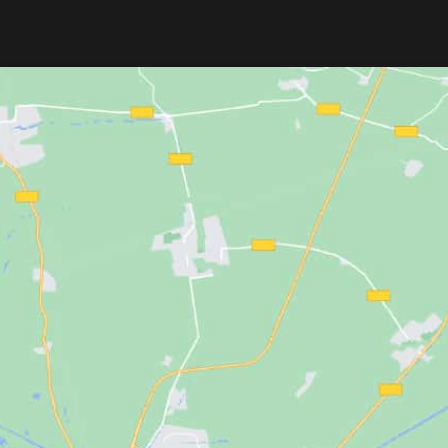
TEINHART
con placas
maniquí, ideal para mesas. Fácil de
-turmalina que
montar y con regulador de altura para
ivos para un cabello
sujeción firme. Permite movimientos
 frizz. Alcanza 230ºC
realistas en todas direcciones. Perfect
te alisar, rizar u
para practicar peinados y técnicas de
dad. Protección por
peluquería.
ra cuidar la fibra
dondeado y cable
io de 3 metros.
ática y placas
icos. Ideal para uso
stico, incluso con
ares. Incluye doble
r sin preocupaciones.