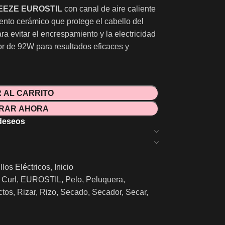
REEZE EUROSTIL
con canal de aire caliente
iento cerámico que protege el cabello del
a evitar el encrespamiento y la electricidad
or de 92W para resultados eficaces y
 AL CARRITO
RAR AHORA
 deseos
llos Eléctricos
,
Inicio
Curl
,
EUROSTIL
,
Pelo
,
Peluquera
,
ctos
,
Rizar
,
Rizo
,
Secado
,
Secador
,
Secar
,