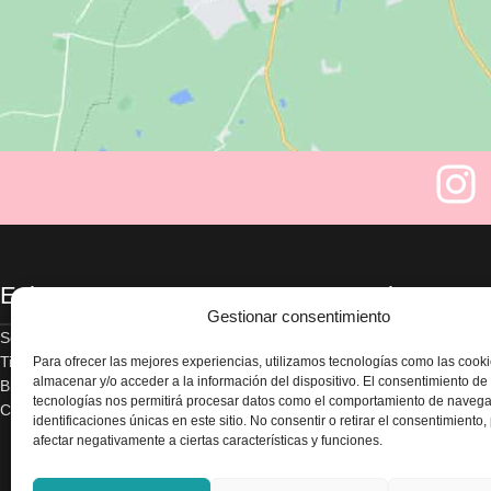
Enlaces
Legal
Gestionar consentimiento
Sobre nosotros
Aviso legal
Tienda
Política de privacidad
Para ofrecer las mejores experiencias, utilizamos tecnologías como las cook
almacenar y/o acceder a la información del dispositivo. El consentimiento de
Blog
Términos y condicion
tecnologías nos permitirá procesar datos como el comportamiento de navega
Contacte con nosotros
Envío y devoluciones
identificaciones únicas en este sitio. No consentir o retirar el consentimiento
Accesibilidad
afectar negativamente a ciertas características y funciones.
Política de cookies