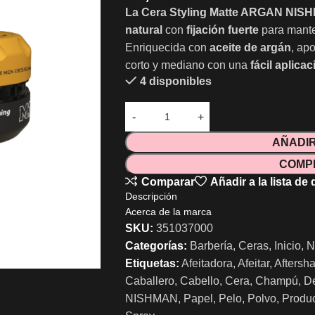
La Cera Styling Matte ARGAN NISH
natural
con
fijación fuerte
para mante
Enriquecida con
aceite de argán
, ap
corto y mediano con una
fácil aplicac
4 disponibles
AÑADIR
COMP
Comparar
Añadir a la lista de
Descripción
Acerca de la marca
SKU:
351037000
Categorías:
Barbería
,
Ceras
,
Inicio
,
N
Etiquetas:
Afeitadora
,
Afeitar
,
Aftersh
Caballero
,
Cabello
,
Cera
,
Champú
,
D
NISHMAN
,
Papel
,
Pelo
,
Polvo
,
Produ