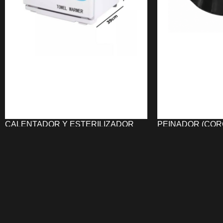
CALENTADOR Y ESTERILIZADOR
PEINADOR (COR
DE TOALLAS UNIKA
UNIKA
121,77
€
11,62
€
AÑADIR AL CARRITO
AÑADIR AL CARRI
El
Calentador y Esterilizador de
El
Peinador (Corc
Toallas UNIKA
combina
UNIKA
protege el
calentamiento a 70 °C
y
esterilización
durante cortes y se