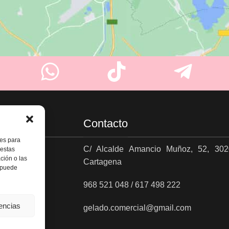
Contacto
ies para
C/ Alcalde Amancio Muñoz, 52, 302
 estas
ción o las
Cartagena
es
, puede
968 521 048 / 617 498 222
rencias
gelado.comercial@gmail.com