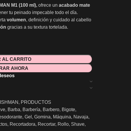
MAN M1 (100 ml),
ofrece un
acabado mate
ner tu peinado impecable todo el día.
orta
volumen
, definición y cuidado al cabello
ión
gracias a su textura tortelada.
 AL CARRITO
RAR AHORA
 deseos
ISHMAN
,
PRODUCTOS
ave
,
Barba
,
Barbería
,
Barbero
,
Bigote
,
esodorante
,
Gel
,
Gomina
,
Máquina
,
Navaja
,
ctos
,
Recortadora
,
Recortar
,
Rollo
,
Shave
,