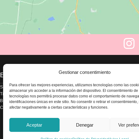
Gestionar consentimiento
Enlaces
Legal
Para ofrecer las mejores experiencias, utilizamos tecnologías como las cook
Sobre nosotros
Aviso legal
almacenar y/o acceder a la información del dispositivo. El consentimiento de
Tienda
Política de privacidad
tecnologías nos permitirá procesar datos como el comportamiento de navega
Blog
Términos y condicion
identificaciones únicas en este sitio. No consentir o retirar el consentimiento
Contacte con nosotros
Envío y devoluciones
afectar negativamente a ciertas características y funciones.
Accesibilidad
Política de cookies
Aceptar
Denegar
Ver prefe