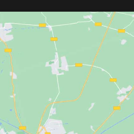
cado con
material
cliente en
peluquerías, barberías y
sistente
, incorpora
salones de belleza
. Fabricado en
es
para un ajuste
acero inoxidable de alta calidad
,
ar el trabajo
ofrece una gran resistencia al uso
lor negro aporta una
intensivo, la humedad y la corrosión. 
es muy fácil de
diseño moderno, su base robusta y su
instalación independiente lo convierte
en un accesorio práctico, elegante y
fácil de limpiar, compatible con la
mayoría de sillones profesionales.