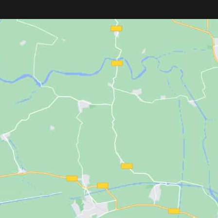
mediante rayos UV
para mantener las
peluquería. Fabri
toallas listas para cada servicio. Con
16
impermeable y re
litros de capacidad
, espacio para
cierre de corchet
hasta 8 toallas
y una resistente
cómodo para facilit
estructura de
acero inoxidable
, es
profesional. Su co
perfecto para peluquerías, barberías,
imagen elegante y 
spas y centros de estética.
limpiar.