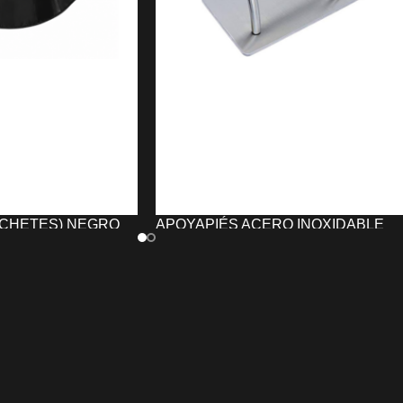
CHETES) NEGRO
APOYAPIÉS ACERO INOXIDABLE
UNIKA
35,40
€
TO
AÑADIR AL CARRITO
hetes) Negro
El
Apoyapiés Acero Inoxidable Unik
 cuello y los hombros
proporciona un apoyo cómodo y
rvicios de
estable para mejorar la experiencia de