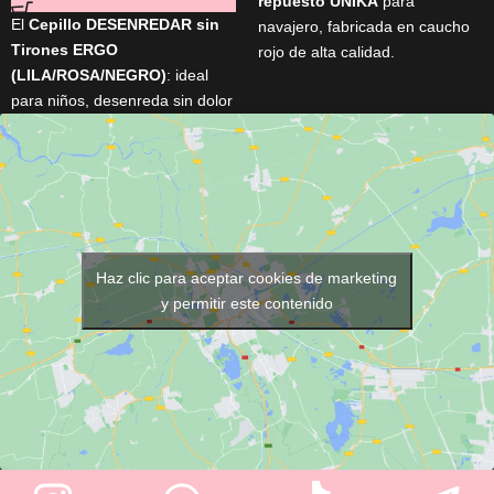
repuesto UNIKA
para
El
Cepillo DESENREDAR sin
navajero, fabricada en caucho
Tirones ERGO
rojo de alta calidad.
(LILA/ROSA/NEGRO)
: ideal
Apta para el afeitado clásico,
para niños, desenreda sin dolor
resistente al uso y a la
ni rotura. Diseño ergonómico y
humedad.
suave para un peinado cómodo
Proporciona una sujeción firme
y eficaz.
y segura de la cuchilla.
Compatible con la mayoría de
navajeros profesionales.
Haz clic para aceptar cookies de marketing
y permitir este contenido