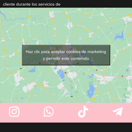
cliente durante los servicios de
altura para sujeción firme.
peluquería y barbería. Cuenta
Permite movimientos realistas
con
cierre de corchetes
,
en todas direcciones. Perfecto
cuello de 48 cm
, medidas de
para practicar peinados y
145 × 118 cm
y está disponible
técnicas de peluquería.
en varios colores
(Negro,
Marrón, Gris Plata, Azul y
Fucsia)
. Su tejido ligero y
Haz clic para aceptar cookies de marketing
resistente garantiza comodidad
y permitir este contenido
y un uso profesional diario.