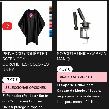
HO
T
PEINADOR (POLIÉSTER
SOPORTE UNIKA CABEZA
SATÉN CON
MANIQUÍ
CORCHETES) COLORES
4,37
€
UNIKA
AÑADIR AL CARRITO
17,97
€
El
Soporte UNIKA para
SELECCIONAR OPCIONES
Cabeza de Maniquí
Soporte
El
Peinador (Poliéster Satén
negro para cabeza de maniquí,
con Corchetes) Colores
ideal para mesas. Fácil de
UNIKA
protege la ropa del
montar y con regulador de