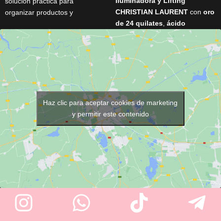
Iluminadora y Lifting
solución práctica para
CHRISTIAN LAURENT
con
oro
organizar productos y
de 24 quilates
,
ácido
herramientas profesionales.
hialurónico
y
Matrixyl® 3000
Cuenta con
estructura
proporciona un efecto
metálica resistente
,
3
reafirmante inmediato, hidrata
amplios estantes de madera
intensamente y ayuda a reducir
y
4 ruedas giratorias
,
la apariencia de las arrugas. Su
proporcionando movilidad,
formato de
2 x 5 ml
es ideal
estabilidad y gran capacidad de
para disfrutar de un tratamiento
Haz clic para aceptar cookies de marketing
almacenamiento para centros
de lujo en cualquier momento.
y permitir este contenido
de estética y salones de
belleza.