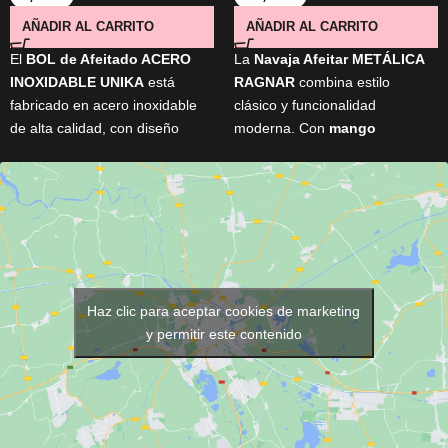
AÑADIR AL CARRITO
AÑADIR AL CARRITO
El
BOL de Afeitado ACERO
La
Navaja Afeitar METÁLICA
INOXIDABLE UNIKA
está
RAGNAR
combina estilo
fabricado en acero inoxidable
clásico y funcionalidad
de alta calidad, con diseño
moderna. Con
mango
ergonómico y tamaño ideal
ergonómico
,
sistema
para generar una espuma rica
mariposa
y
hoja
y cremosa. Elegante, resistente
reemplazable
, ofrece control,
y práctico, es perfecto para
precisión y limpieza rápida.
mejorar tu experiencia de
Ideal para perfilar, rasurar y
afeitado diario.
lograr acabados profesionales
en barba y contornos.
Haz clic para aceptar cookies de marketing
y permitir este contenido