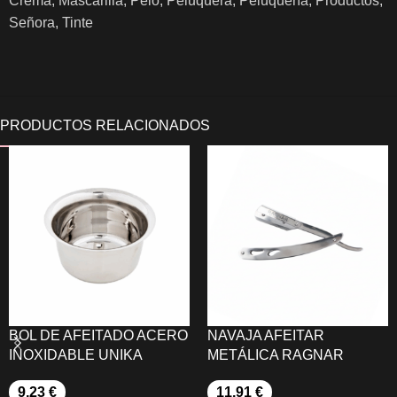
Crema
,
Mascarilla
,
Pelo
,
Peluquera
,
Peluquería
,
Productos
,
Señora
,
Tinte
BOL DE AFEITADO ACERO
NAVAJA AFEITAR
INOXIDABLE UNIKA
METÁLICA RAGNAR
9,23
€
11,91
€