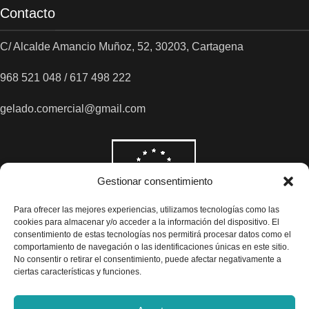
Contacto
C/ Alcalde Amancio Muñoz, 52, 30203, Cartagena
968 521 048 / 617 498 222
gelado.comercial@gmail.com
Gestionar consentimiento
Para ofrecer las mejores experiencias, utilizamos tecnologías como las
cookies para almacenar y/o acceder a la información del dispositivo. El
consentimiento de estas tecnologías nos permitirá procesar datos como el
comportamiento de navegación o las identificaciones únicas en este sitio.
No consentir o retirar el consentimiento, puede afectar negativamente a
ciertas características y funciones.